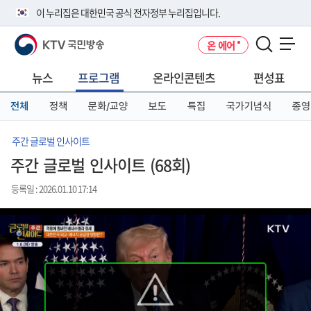
본
메
전
이 누리집은 대한민국 공식 전자정부 누리집입니다.
문
뉴
체
바
바
메
KTV 국민방송
온 에어
로
로
뉴
공식 누리집 주소 확인하기
메뉴 열기
가
가
바
go.kr 주소를 사용하는 누리집은 대한민국 정부기관이 관리하는 누리집입
기
기
로
뉴스
프로그램
온라인콘텐츠
편성표
니다.
가
이밖에 or.kr 또는 .kr등 다른 도메인 주소를 사용하고 있다면 아래 URL에
기
전체
정책
문화/교양
보도
특집
국가기념식
종영
서 도메인 주소를 확인해 보세요
운영중인 공식 누리집보기
주간 글로벌 인사이트
주간 글로벌 인사이트 (68회)
등록일 : 2026.01.10 17:14