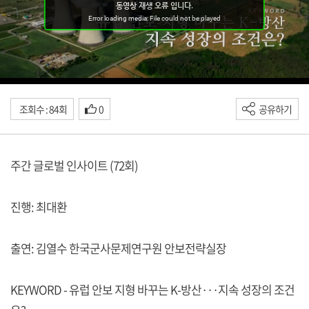
조회수 : 84회
0
공유하기
주간 글로벌 인사이트 (72회)
진행: 최대환
출연: 김열수 한국군사문제연구원 안보전략실장
KEYWORD - 유럽 안보 지형 바꾸는 K-방산···지속 성장의 조건