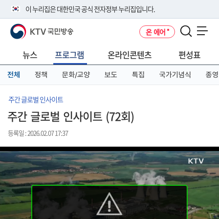
본
메
전
이 누리집은 대한민국 공식 전자정부 누리집입니다.
문
뉴
체
바
바
메
KTV 국민방송
온 에어
로
로
뉴
공식 누리집 주소 확인하기
메뉴 열기
가
가
바
go.kr 주소를 사용하는 누리집은 대한민국 정부기관이 관리하는 누리집입
기
기
로
뉴스
프로그램
온라인콘텐츠
편성표
니다.
가
이밖에 or.kr 또는 .kr등 다른 도메인 주소를 사용하고 있다면 아래 URL에
기
전체
정책
문화/교양
보도
특집
국가기념식
종영
서 도메인 주소를 확인해 보세요
운영중인 공식 누리집보기
주간 글로벌 인사이트
주간 글로벌 인사이트 (72회)
등록일 : 2026.02.07 17:37