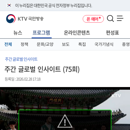
본
메
전
이 누리집은 대한민국 공식 전자정부 누리집입니다.
문
뉴
체
바
바
메
KTV 국민방송
온 에어
로
로
뉴
공식 누리집 주소 확인하기
메뉴 열기
가
가
바
go.kr 주소를 사용하는 누리집은 대한민국 정부기관이 관리하는 누리집입
기
기
로
뉴스
프로그램
온라인콘텐츠
편성표
니다.
가
이밖에 or.kr 또는 .kr등 다른 도메인 주소를 사용하고 있다면 아래 URL에
기
전체
정책
문화/교양
보도
특집
국가기념식
종영
서 도메인 주소를 확인해 보세요
운영중인 공식 누리집보기
주간 글로벌 인사이트
주간 글로벌 인사이트 (75회)
등록일 : 2026.02.28 17:18