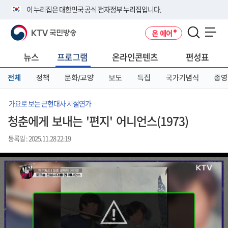
본
메
전
이 누리집은 대한민국 공식 전자정부 누리집입니다.
문
뉴
체
바
바
메
KTV 국민방송
온 에어
로
로
뉴
공식 누리집 주소 확인하기
메뉴 열기
가
가
바
go.kr 주소를 사용하는 누리집은 대한민국 정부기관이 관리하는 누리집입
기
기
로
뉴스
프로그램
온라인콘텐츠
편성표
니다.
가
이밖에 or.kr 또는 .kr등 다른 도메인 주소를 사용하고 있다면 아래 URL에
기
전체
정책
문화/교양
보도
특집
국가기념식
종영
서 도메인 주소를 확인해 보세요
운영중인 공식 누리집보기
가요로 보는 근현대사 시절연가
청춘에게 보내는 '편지' 어니언스(1973)
등록일 : 2025.11.28 22:19