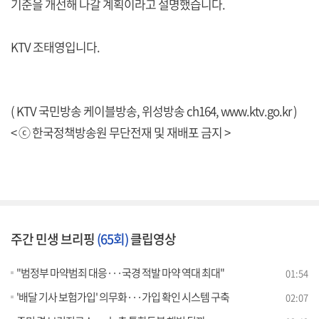
기준을 개선해 나갈 계획이라고 설명했습니다.
KTV 조태영입니다.
( KTV 국민방송 케이블방송, 위성방송 ch164,
www.ktv.go.kr
)
< ⓒ 한국정책방송원 무단전재 및 재배포 금지 >
주간 민생 브리핑
(65회)
클립영상
"범정부 마약범죄 대응···국경 적발 마약 역대 최대"
01:54
'배달 기사 보험가입' 의무화···가입 확인 시스템 구축
02:07