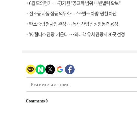
6월 모의평가···평가원 "공교육 범위 내 변별력 확보"
전조등 자동 점등 의무화···'스텔스 차량' 원천 차단
탄소중립 청사진 완성···녹색 산업 신성장동력 육성
'K-웰니스 관광' 키운다···외래객 유치 관광지 20곳 선정