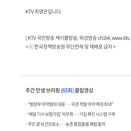
KTV 최영은입니다.
( KTV 국민방송 케이블방송, 위성방송 ch164,
www.ktv.
< ⓒ 한국정책방송원 무단전재 및 재배포 금지 >
주간 민생 브리핑
(65회)
클립영상
"범정부 마약범죄 대응···국경 적발 마약 역대 최대"
'배달 기사 보험가입' 의무화···가입 확인 시스템 구축
주민 곁 보건진료소···농촌 통합돌봄 해법 될까