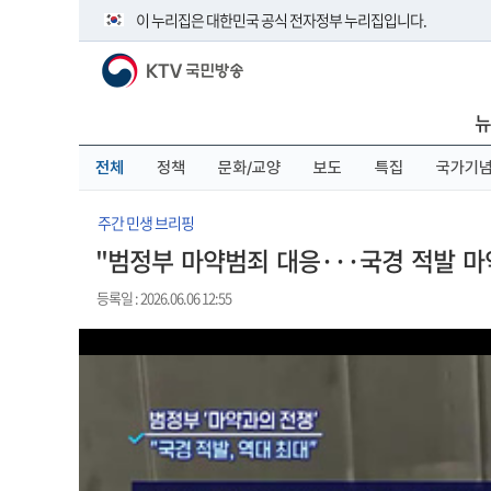
본
메
전
이 누리집은 대한민국 공식 전자정부 누리집입니다.
문
뉴
체
바
바
메
KTV 국민방송
로
로
뉴
공식 누리집 주소 확인하기
가
가
바
go.kr 주소를 사용하는 누리집은 대한민국 정부기관이 관리하
기
기
로
뉴
이밖에 or.kr 또는 .kr등 다른 도메인 주소를 사용하고 있다면 
가
기
운영중인 공식 누리집보기
전체
정책
문화/교양
보도
특집
국가기
주간 민생 브리핑
"범정부 마약범죄 대응···국경 적발 마
등록일 : 2026.06.06 12:55