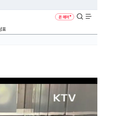
온 에어
메뉴 열기
성표