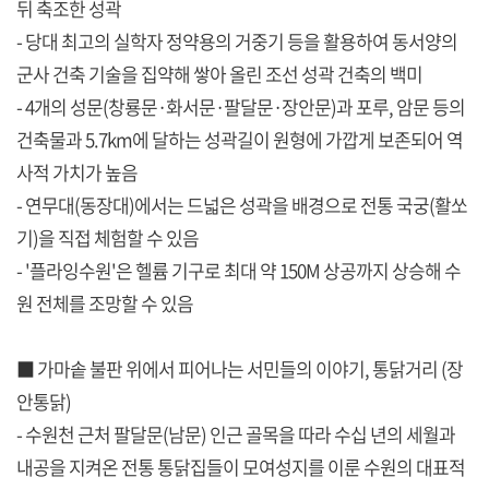
뒤 축조한 성곽
- 당대 최고의 실학자 정약용의 거중기 등을 활용하여 동서양의
군사 건축 기술을 집약해 쌓아 올린 조선 성곽 건축의 백미
- 4개의 성문(창룡문·화서문·팔달문·장안문)과 포루, 암문 등의
건축물과 5.7km에 달하는 성곽길이 원형에 가깝게 보존되어 역
사적 가치가 높음
- 연무대(동장대)에서는 드넓은 성곽을 배경으로 전통 국궁(활쏘
기)을 직접 체험할 수 있음
- '플라잉수원'은 헬륨 기구로 최대 약 150M 상공까지 상승해 수
원 전체를 조망할 수 있음
■ 가마솥 불판 위에서 피어나는 서민들의 이야기, 통닭거리 (장
안통닭)
- 수원천 근처 팔달문(남문) 인근 골목을 따라 수십 년의 세월과
내공을 지켜온 전통 통닭집들이 모여성지를 이룬 수원의 대표적