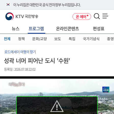
본
메
전
이 누리집은 대한민국 공식 전자정부 누리집입니다.
문
뉴
체
바
바
메
KTV 국민방송
온 에어
로
로
뉴
공식 누리집 주소 확인하기
메뉴 열기
가
가
바
go.kr 주소를 사용하는 누리집은 대한민국 정부기관이 관리하는 누리집입
기
기
로
뉴스
프로그램
온라인콘텐츠
편성표
니다.
가
이밖에 or.kr 또는 .kr등 다른 도메인 주소를 사용하고 있다면 아래 URL에
기
전체
정책
문화/교양
보도
특집
국가기념식
종영
서 도메인 주소를 확인해 보세요
운영중인 공식 누리집보기
로드에세이 여행의 향기
성곽 너머 피어난 도시 '수원'
등록일 : 2026.07.08 22:02