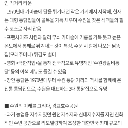
인 먹거리 타운
- 1970년대 가마솥에 닭을 튀겨내던 작은 가게에서 시작해, 현재
는 대형 통닭집들이 골목을 가득 채우며 수원을 찾은 식객들의 필
수 코스로 자리 잡음
- 프랜차이즈 치킨과 달리 무쇠 가마솥에 기름을 가득 붓고 높은
온도에서 통째로 튀겨내는 것이 특징. 주문 시 함께 나오는 닭똥
집(모래주머니) 튀김도 별미
- 영화 <극한직업>을 통해 전국적으로 유명해진 '수원왕갈비통
닭' 등의 이색 메뉴도 즐길 수 있음
- 장안 통닭은 1970년대부터 수원 통닭 거리의 역사를 함께해 온
전통 통닭집으로, 수원을 대표하는 3대 통닭집으로 유명
■ 수원의 미래를 그리다, 광교호수공원
- 과거 농업용 저수지였던 원천저수지와 신대저수지를 자연 친화
적인 수변 공간으로 리모델링하여 조성한 대한민국 최대 규모의