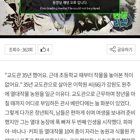
조회수 : 363회
4
공유하기
"교도관 35년 했어요. 근데 초등학교 때부터 작물을 놓아본 적이
없어요." 35년 교도관으로 살아온 이학원 씨(66)가 강원도 원주
에 열대작물 농원을 일군 이유다. 교도관으로 근무하며 정년을 마
칠 때까지 어디로 부임하든 관사 베란다에는 늘 화분이 있었다.
그렇게 다가온 정년퇴직, 남들은 편하게 쉬며 여생을 보내려 준비
했지만 그는 열대 농장에 푹 빠져 두 번째 인생을 시작했다. 파파
야·바나나·커피 등 열대작물 10여 종이 자라는 농원과 식물원 카