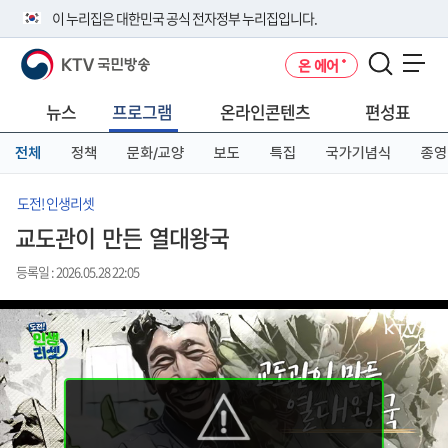
본
메
전
이 누리집은 대한민국 공식 전자정부 누리집입니다.
문
뉴
체
바
바
메
KTV 국민방송
온 에어
로
로
뉴
공식 누리집 주소 확인하기
메뉴 열기
가
가
바
go.kr 주소를 사용하는 누리집은 대한민국 정부기관이 관리하는 누리집입
기
기
로
뉴스
프로그램
온라인콘텐츠
편성표
니다.
가
이밖에 or.kr 또는 .kr등 다른 도메인 주소를 사용하고 있다면 아래 URL에
기
전체
정책
문화/교양
보도
특집
국가기념식
종영
서 도메인 주소를 확인해 보세요
운영중인 공식 누리집보기
도전! 인생리셋
교도관이 만든 열대왕국
등록일 : 2026.05.28 22:05