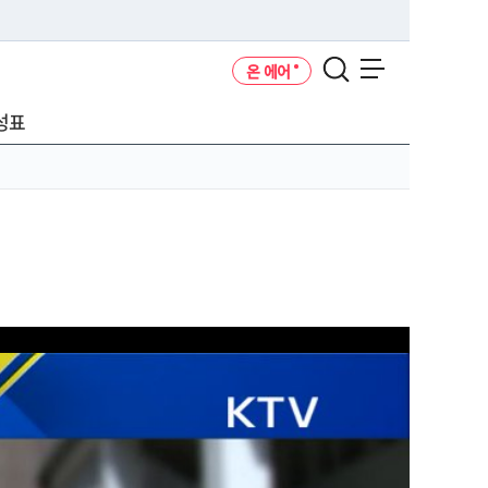
온 에어
메뉴 열기
성표