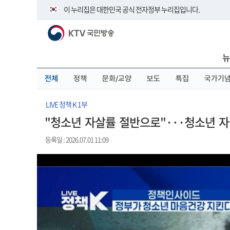
본
메
전
이 누리집은 대한민국 공식 전자정부 누리집입니다.
문
뉴
체
바
바
메
KTV 국민방송
로
로
뉴
공식 누리집 주소 확인하기
가
가
바
go.kr 주소를 사용하는 누리집은 대한민국 정부기관이 관리하
기
기
로
뉴
이밖에 or.kr 또는 .kr등 다른 도메인 주소를 사용하고 있다면 
가
기
운영중인 공식 누리집보기
전체
정책
문화/교양
보도
특집
국가기
LIVE 정책 K 1부
"청소년 자살률 절반으로"···청소년 자
등록일 : 2026.07.01 11:09