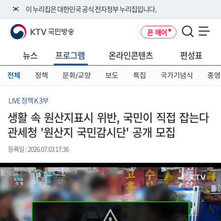
본
메
전
이 누리집은 대한민국 공식 전자정부 누리집입니다.
문
뉴
체
바
바
메
KTV 국민방송
온 에어
로
로
뉴
공식 누리집 주소 확인하기
메뉴 열기
가
가
바
go.kr 주소를 사용하는 누리집은 대한민국 정부기관이 관리하는 누리집입
기
기
로
뉴스
프로그램
온라인콘텐츠
편성표
니다.
가
이밖에 or.kr 또는 .kr등 다른 도메인 주소를 사용하고 있다면 아래 URL에
기
전체
정책
문화/교양
보도
특집
국가기념식
종영
서 도메인 주소를 확인해 보세요
운영중인 공식 누리집보기
LIVE 정책 K 3부
생활 속 원산지표시 위반, 국민이 직접 잡는다
관세청 '원산지 국민감시단' 공개 모집
등록일 : 2026.07.03 17:36