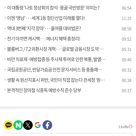
이 대통령 '나토 정상회의 참석·몽골 국빈방문' 의미는?
06:54
이젠 '영남'···세계 1등 첨단산업 미래를 열다!
11:25
역대 3번째 '지각 장마'···올여름 대비법은?
08:56
전기 아끼면 캐시백···에너지 혜택 총정리!
09:52
블룸버그 / 7.2 외환시장 개혁···글로벌 금융시장 도약 추진 [외신에 비친 한국]
05:31
비만 치료제·예방접종 등 주사제 투여로 인한 복통, 발열 주의
00:46
국립공원공단, 반달가슴곰 안전 문자서비스 등 충돌예방 활동 강화
00:32
생활 속 원산지표시 위반, 국민이 직접 잡는다 관세청 '원산지 국민감시단' 공개 모집
00:38
본격적인 장마철 식중독 예방수칙 준수 당부
00:37