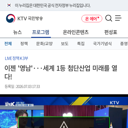
본
메
전
이 누리집은 대한민국 공식 전자정부 누리집입니다.
문
뉴
체
바
바
메
KTV 국민방송
온 에어
로
로
뉴
공식 누리집 주소 확인하기
메뉴 열기
가
가
바
go.kr 주소를 사용하는 누리집은 대한민국 정부기관이 관리하는 누리집입
기
기
로
뉴스
프로그램
온라인콘텐츠
편성표
니다.
가
이밖에 or.kr 또는 .kr등 다른 도메인 주소를 사용하고 있다면 아래 URL에
기
전체
정책
문화/교양
보도
특집
국가기념식
종영
서 도메인 주소를 확인해 보세요
운영중인 공식 누리집보기
LIVE 정책 K 3부
이젠 '영남'···세계 1등 첨단산업 미래를 열
다!
등록일 : 2026.07.03 17:33