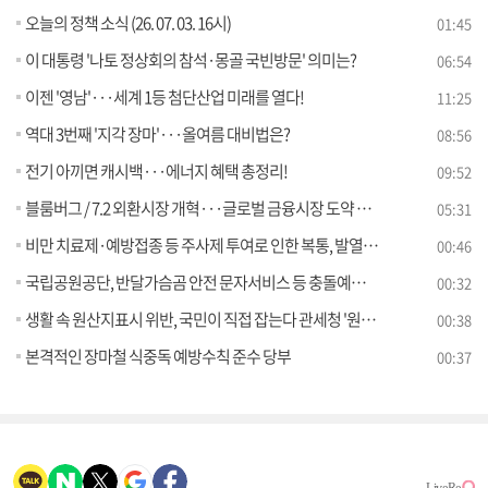
오늘의 정책 소식 (26. 07. 03. 16시)
01:45
이 대통령 '나토 정상회의 참석·몽골 국빈방문' 의미는?
06:54
이젠 '영남'···세계 1등 첨단산업 미래를 열다!
11:25
역대 3번째 '지각 장마'···올여름 대비법은?
08:56
전기 아끼면 캐시백···에너지 혜택 총정리!
09:52
블룸버그 / 7.2 외환시장 개혁···글로벌 금융시장 도약 추진 [외신에 비친 한국]
05:31
비만 치료제·예방접종 등 주사제 투여로 인한 복통, 발열 주의
00:46
국립공원공단, 반달가슴곰 안전 문자서비스 등 충돌예방 활동 강화
00:32
생활 속 원산지표시 위반, 국민이 직접 잡는다 관세청 '원산지 국민감시단' 공개 모집
00:38
본격적인 장마철 식중독 예방수칙 준수 당부
00:37