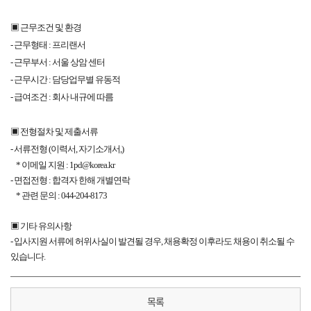
▣ 근무조건 및 환경
- 근무형태 : 프리랜서
- 근무부서 : 서울 상암 센터
- 근무시간 : 담당업무별 유동적
- 급여조건 : 회사 내규에 따름
▣ 전형절차 및 제출서류
- 서류전형 (이력서, 자기소개서,)
* 이메일 지원 : 1pd
@korea.kr
- 면접전형 : 합격자 한해 개별연락
* 관련 문의 : 044-204-8173
▣ 기타 유의사항
- 입사지원 서류에 허위사실이 발견될 경우, 채용확정 이후라도 채용이 취소될 수
있습니다.
목록