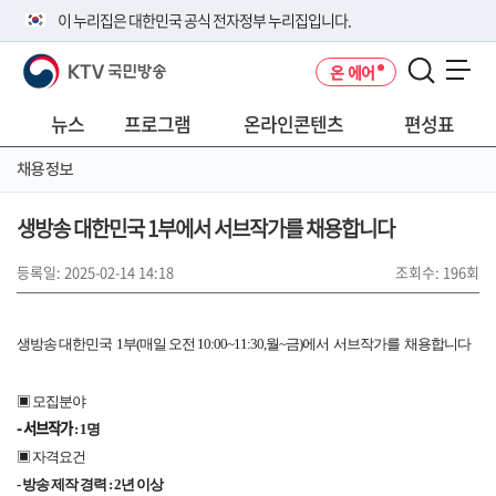
본
메
전
이 누리집은 대한민국 공식 전자정부 누리집입니다.
문
뉴
체
바
바
메
KTV 국민방송
온 에어
로
로
뉴
공식 누리집 주소 확인하기
메뉴 열기
가
가
바
go.kr 주소를 사용하는 누리집은 대한민국 정부기관이 관리하는 누리집입
기
기
로
뉴스
프로그램
온라인콘텐츠
편성표
니다.
가
이밖에 or.kr 또는 .kr등 다른 도메인 주소를 사용하고 있다면 아래 URL에
기
채용정보
서 도메인 주소를 확인해 보세요
운영중인 공식 누리집보기
생방송 대한민국 1부에서 서브작가를 채용합니다
등록일: 2025-02-14 14:18
조회수: 196회
생방송 대한민국 1부(매일 오전 10:00~11:30,월~금)에서 서브작가를 채용합니다
▣ 모집분야
- 서브작가
: 1명
▣ 자격요건
- 방송 제작 경력 : 2년 이상