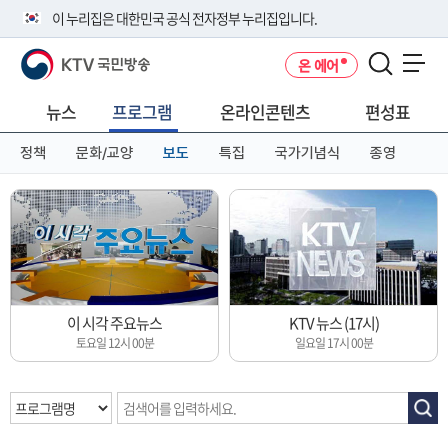
본
메
전
이 누리집은 대한민국 공식 전자정부 누리집입니다.
문
뉴
체
바
바
메
KTV 국민방송
온 에어
로
로
뉴
공식 누리집 주소 확인하기
메뉴 열기
가
가
바
go.kr 주소를 사용하는 누리집은 대한민국 정부기관이 관리하는 누리집입
기
기
로
뉴스
프로그램
온라인콘텐츠
편성표
니다.
가
이밖에 or.kr 또는 .kr등 다른 도메인 주소를 사용하고 있다면 아래 URL에
기
정책
문화/교양
보도
특집
국가기념식
종영
서 도메인 주소를 확인해 보세요
운영중인 공식 누리집보기
이 시각 주요뉴스
KTV 뉴스 (17시)
토요일 12시 00분
일요일 17시 00분
프
로
그