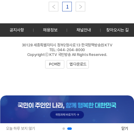
램
이전
1
다음
검
색
공지사항
채용정보
채널안내
찾아오시는 길
30128 세종특별자치시 정부2청사로 13 한국정책방송원 KTV
TEL: 044-204-8000
Copyrightⓒ KTV 국민방송 All Rights Reserved.
PC버전
앱 다운로드
오늘 하루 보지 않기
닫기