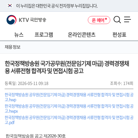
본
메
전
이 누리집은 대한민국 공식 전자정부 누리집입니다.
문
뉴
체
바
바
메
KTV 국민방송
온 에어
로
로
뉴
공식 누리집 주소 확인하기
메뉴 열기
가
가
바
go.kr 주소를 사용하는 누리집은 대한민국 정부기관이 관리하는 누리집입
기
기
로
뉴스
프로그램
온라인콘텐츠
편성표
니다.
가
이밖에 or.kr 또는 .kr등 다른 도메인 주소를 사용하고 있다면 아래 URL에
기
채용정보
서 도메인 주소를 확인해 보세요
운영중인 공식 누리집보기
한국정책방송원 국가공무원(전문임기제 마급) 경력경쟁채
용 서류전형 합격자 및 면접시험 공고
등록일: 2026-05-11 09:18
조회수: 174회
한국정책방송원 공무원(전문임기제 마급) 경력경쟁채용 서류전형 합격자 및 면접시험 공
고.hwp
한국정책방송원 공무원(전문임기제 마급) 경력경쟁채용 서류전형 합격자 및 면접시험 공
고.hwpx
한국정책방송원 공무원(전문임기제 마급) 경력경쟁채용 서류전형 합격자 및 면접시험 공
고.pdf
한국정책방송원 공고 제2026-30호