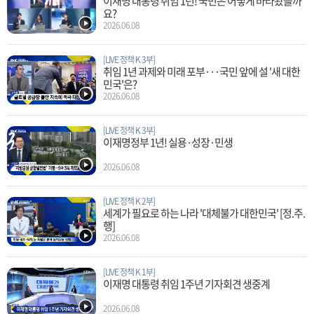
이재명 대통령 취임 1년! 국민은 어떻게 바라봤을까
요?
2026.06.08
[LIVE 정책 K 3부]
취임 1년 과제와 미래 포부···국민 앞에 설 '새 대한
민국'은?
2026.06.08
[LIVE 정책 K 3부]
이재명정부 1년! 실용·성장·민생
2026.06.08
[LIVE 정책 K 2부]
세계가 필요로 하는 나라 '대체불가 대한민국' [정.주.
행]
2026.06.08
[LIVE 정책 K 1부]
이재명 대통령 취임 1주년 기자회견 생중계
2026.06.08