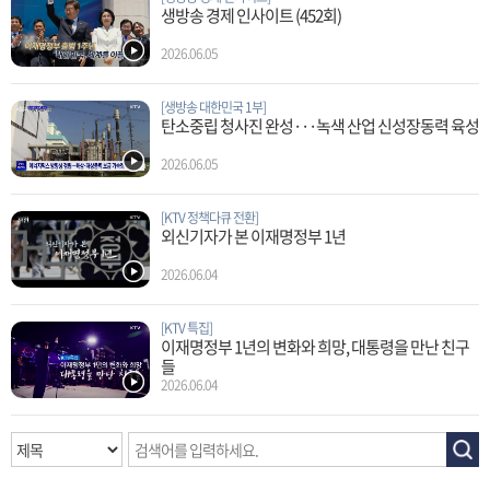
생방송 경제 인사이트 (452회)
2026.06.05
[생방송 대한민국 1부]
탄소중립 청사진 완성···녹색 산업 신성장동력 육성
2026.06.05
[KTV 정책다큐 전환]
외신기자가 본 이재명정부 1년
2026.06.04
[KTV 특집]
이재명정부 1년의 변화와 희망, 대통령을 만난 친구
들
2026.06.04
프
로
그