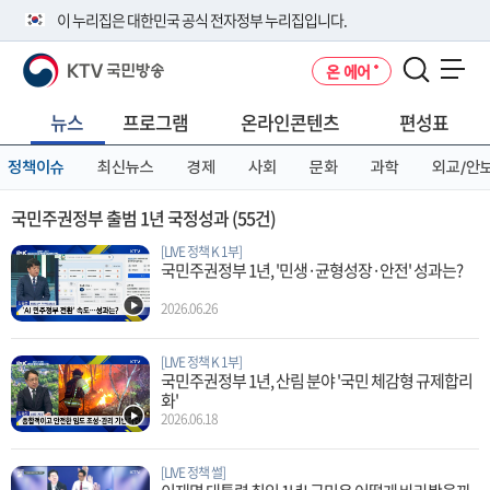
본
메
전
이 누리집은 대한민국 공식 전자정부 누리집입니다.
문
뉴
체
바
바
메
KTV 국민방송
온 에어
로
로
뉴
공식 누리집 주소 확인하기
메뉴 열기
가
가
바
go.kr 주소를 사용하는 누리집은 대한민국 정부기관이 관리하는 누리집입
기
기
로
뉴스
프로그램
온라인콘텐츠
편성표
니다.
가
이밖에 or.kr 또는 .kr등 다른 도메인 주소를 사용하고 있다면 아래 URL에
기
정책이슈
최신뉴스
경제
사회
문화
과학
외교/안
서 도메인 주소를 확인해 보세요
운영중인 공식 누리집보기
국민주권정부 출범 1년 국정성과
(55건)
[LIVE 정책 K 1부]
국민주권정부 1년, '민생·균형성장·안전' 성과는?
2026.06.26
[LIVE 정책 K 1부]
국민주권정부 1년, 산림 분야 '국민 체감형 규제합리
화'
2026.06.18
[LIVE 정책 썰]