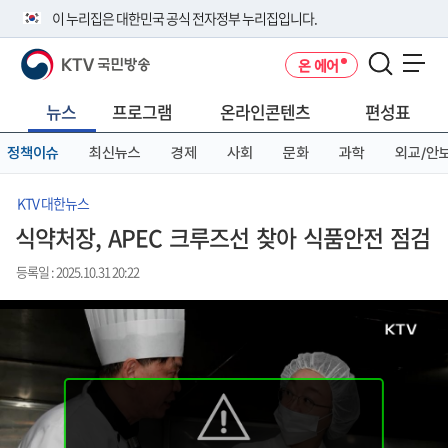
본
메
전
이 누리집은 대한민국 공식 전자정부 누리집입니다.
문
뉴
체
바
바
메
KTV 국민방송
온 에어
로
로
뉴
공식 누리집 주소 확인하기
메뉴 열기
가
가
바
go.kr 주소를 사용하는 누리집은 대한민국 정부기관이 관리하는 누리집입
기
기
로
뉴스
프로그램
온라인콘텐츠
편성표
니다.
가
이밖에 or.kr 또는 .kr등 다른 도메인 주소를 사용하고 있다면 아래 URL에
기
정책이슈
최신뉴스
경제
사회
문화
과학
외교/안
서 도메인 주소를 확인해 보세요
운영중인 공식 누리집보기
KTV 대한뉴스
식약처장, APEC 크루즈선 찾아 식품안전 점검
등록일 : 2025.10.31 20:22