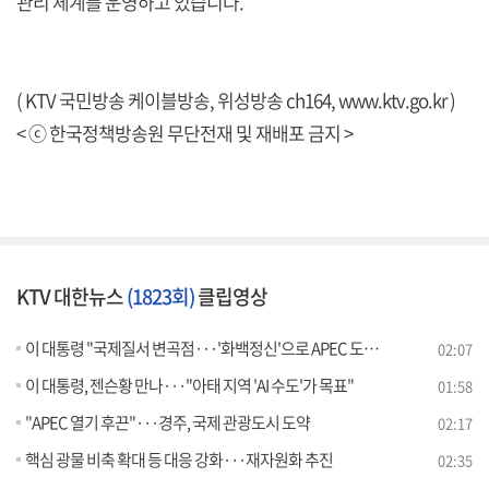
관리 체계를 운영하고 있습니다.
( KTV 국민방송 케이블방송, 위성방송 ch164,
www.ktv.go.kr
)
< ⓒ 한국정책방송원 무단전재 및 재배포 금지 >
KTV 대한뉴스
(1823회)
클립영상
이 대통령 "국제질서 변곡점···'화백정신'으로 APEC 도약"
02:07
이 대통령, 젠슨황 만나···"아태 지역 'AI 수도'가 목표"
01:58
"APEC 열기 후끈"···경주, 국제 관광도시 도약
02:17
핵심 광물 비축 확대 등 대응 강화···재자원화 추진
02:35