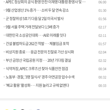
APEC 정상회의 공식 환영 만찬 이재명 대통령 환영사 및 건배사
06:00
9월 산업생산 1% 증가···소비 두 달 연속 감소
01:30
군 정찰위성 5호기 다음 달 2일 미국서 발사
01:56
9월 서울 주택 거래 전달보다 1.5배 증가
02:17
대한민국 소상공인대회···AI로 미래를 잇다
02:11
건설 불법하도급 262건 적발···체불임금 포착
01:57
비상지원 종료···응급 전문의 진찰료 가산 상시화
02:04
부산 금정산 국립공원 지정···20년 기다림 결실
02:32
식약처장, APEC 크루즈선 찾아 식품안전 점검
00:34
노동부·경찰, '3명 질식사' 경주 아연공장 압수수색
00:32
'폐교 활용' 활성화···지원 늘리고 규제 없앤다
00:33