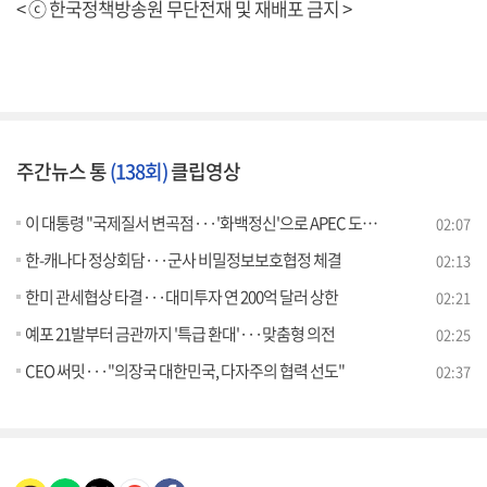
< ⓒ 한국정책방송원 무단전재 및 재배포 금지 >
주간뉴스 통
(138회)
클립영상
이 대통령 "국제질서 변곡점···'화백정신'으로 APEC 도약"
02:07
한-캐나다 정상회담···군사 비밀정보보호협정 체결
02:13
한미 관세협상 타결···대미투자 연 200억 달러 상한
02:21
예포 21발부터 금관까지 '특급 환대'···맞춤형 의전
02:25
CEO 써밋···"의장국 대한민국, 다자주의 협력 선도"
02:37