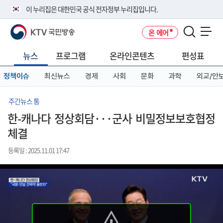
본
메
전
이 누리집은 대한민국 공식 전자정부 누리집입니다.
문
뉴
체
바
바
메
KTV 국민방송
온 에어
로
로
뉴
공식 누리집 주소 확인하기
메뉴 열기
가
가
바
go.kr 주소를 사용하는 누리집은 대한민국 정부기관이 관리하는 누리집입
기
기
로
뉴스
프로그램
온라인콘텐츠
편성표
니다.
가
이밖에 or.kr 또는 .kr등 다른 도메인 주소를 사용하고 있다면 아래 URL에
기
정책이슈
최신뉴스
경제
사회
문화
과학
외교/안
서 도메인 주소를 확인해 보세요
운영중인 공식 누리집보기
주간뉴스 통
한-캐나다 정상회담···군사 비밀정보보호협정
체결
등록일 : 2025.11.01 17:47