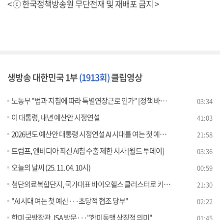
< ⓒ 한국정책방송원 무단전재 및 재배포 금지 >
생방송 대한민국 1부
(1913회)
클립영상
노동부 "법과 지침에 따라 특별연장근로 인가" [정책 바로보기]
03:34
이 대통령, 내년 예산안 시정연설
41:03
2026년도 예산안 대통령 시정연설 AI 시대를 여는 첫 예산안
21:58
트럼프, 엔비디아 최신 AI칩 수출 제한 시사 [월드 투데이]
03:36
오늘의 날씨 (25. 11. 04. 10시)
00:59
첨단의료복합단지, 국가대표 바이오헬스 클러스터로 키운다
21:30
"AI 시대 여는 첫 예산···초당적 협조 당부"
02:22
한미 국방장관 JSA 방문···"한미동맹 상징적 의미"
01:45