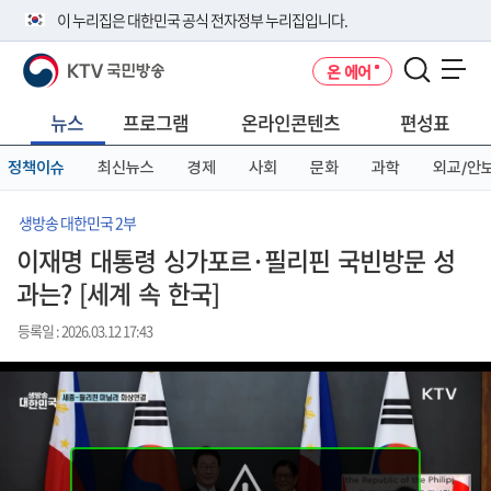
본
메
전
이 누리집은 대한민국 공식 전자정부 누리집입니다.
문
뉴
체
바
바
메
KTV 국민방송
온 에어
로
로
뉴
공식 누리집 주소 확인하기
메뉴 열기
가
가
바
go.kr 주소를 사용하는 누리집은 대한민국 정부기관이 관리하는 누리집입
기
기
로
뉴스
프로그램
온라인콘텐츠
편성표
니다.
가
이밖에 or.kr 또는 .kr등 다른 도메인 주소를 사용하고 있다면 아래 URL에
기
정책이슈
최신뉴스
경제
사회
문화
과학
외교/안
서 도메인 주소를 확인해 보세요
운영중인 공식 누리집보기
생방송 대한민국 2부
이재명 대통령 싱가포르·필리핀 국빈방문 성
과는? [세계 속 한국]
등록일 : 2026.03.12 17:43