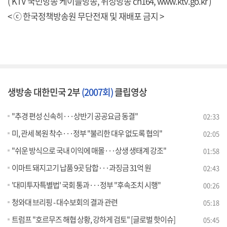
( KTV 국민방송 케이블방송, 위성방송 ch164,
www.ktv.go.kr
)
< ⓒ 한국정책방송원 무단전재 및 재배포 금지 >
생방송 대한민국 2부
(2007회)
클립영상
"추경 편성 신속히···상반기 공공요금 동결"
02:33
미, 관세 복원 착수···정부 "불리한 대우 없도록 협의"
02:05
"쉬운 방식으로 국내 이익에 매몰···상생 생태계 강조"
01:58
이마트 돼지고기 납품 9곳 담합···과징금 31억 원
02:43
'대미투자특별법' 국회 통과···정부 "후속조치 시행"
00:26
청와대 브리핑 - 대수보회의 결과 관련
05:18
트럼프 "호르무즈 해협 상황, 강하게 검토" [글로벌 핫이슈]
05:45