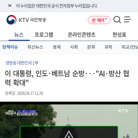
본
메
전
이 누리집은 대한민국 공식 전자정부 누리집입니다.
문
뉴
체
바
바
메
KTV 국민방송
온 에어
로
로
뉴
공식 누리집 주소 확인하기
메뉴 열기
가
가
바
go.kr 주소를 사용하는 누리집은 대한민국 정부기관이 관리하는 누리집입
기
기
로
뉴스
프로그램
온라인콘텐츠
편성표
니다.
가
이밖에 or.kr 또는 .kr등 다른 도메인 주소를 사용하고 있다면 아래 URL에
기
정책이슈
최신뉴스
경제
사회
문화
과학
외교/안
서 도메인 주소를 확인해 보세요
운영중인 공식 누리집보기
생방송 대한민국 1부
이 대통령, 인도·베트남 순방···"AI·방산 협
력 확대"
등록일 : 2026.04.17 11:29