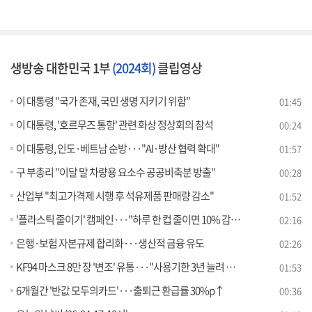
생방송 대한민국 1부
(2024회)
클립영상
이 대통령 "국가 존재, 국민 생명 지키기 위함"
01:45
이 대통령, '호르무즈 통항' 관련 화상 정상회의 참석
00:24
이 대통령, 인도·베트남 순방···"AI·방산 협력 확대"
01:57
구 부총리 "이달 말 차량용 요소수 공공비축분 방출"
00:28
산업부 "최고가격제 시행 후 석유제품 판매량 감소"
01:52
'플라스틱 줄이기' 캠페인···"하루 한 컵 줄이면 10% 감축"
02:16
은행·보험 자본규제 합리화···생산적 금융 유도
02:26
KF94 마스크 8만 장 '변조' 유통···"사용기한 3년 늘려 판매"
01:53
6개월간 '반값 모두의카드'···출퇴근 환급률 30%p↑
00:36