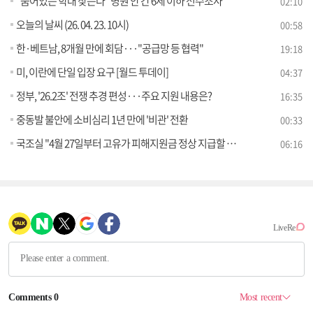
"숨어있는 학대 찾는다" 병원 안 간 6세 이하 전수조사
02:10
오늘의 날씨 (26. 04. 23. 10시)
00:58
한·베트남, 8개월 만에 회담···"공급망 등 협력"
19:18
미, 이란에 단일 입장 요구 [월드 투데이]
04:37
정부, '26.2조' 전쟁 추경 편성···주요 지원 내용은?
16:35
중동발 불안에 소비심리 1년 만에 '비관' 전환
00:33
국조실 "4월 27일부터 고유가 피해지원금 정상 지급할 계획" [정책 바로보기]
06:16