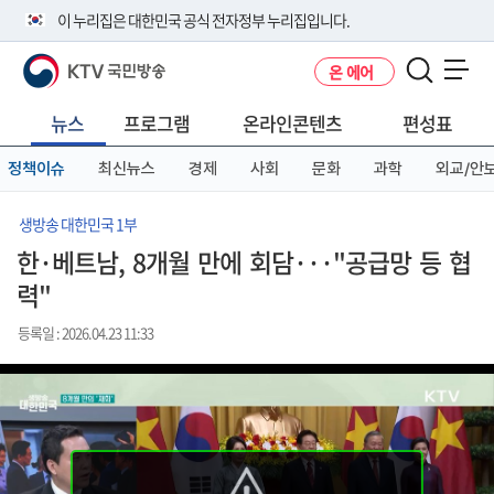
본
메
전
이 누리집은 대한민국 공식 전자정부 누리집입니다.
문
뉴
체
바
바
메
KTV 국민방송
온 에어
로
로
뉴
공식 누리집 주소 확인하기
메뉴 열기
가
가
바
go.kr 주소를 사용하는 누리집은 대한민국 정부기관이 관리하는 누리집입
기
기
로
뉴스
프로그램
온라인콘텐츠
편성표
니다.
가
이밖에 or.kr 또는 .kr등 다른 도메인 주소를 사용하고 있다면 아래 URL에
기
정책이슈
최신뉴스
경제
사회
문화
과학
외교/안
서 도메인 주소를 확인해 보세요
운영중인 공식 누리집보기
생방송 대한민국 1부
한·베트남, 8개월 만에 회담···"공급망 등 협
력"
등록일 : 2026.04.23 11:33