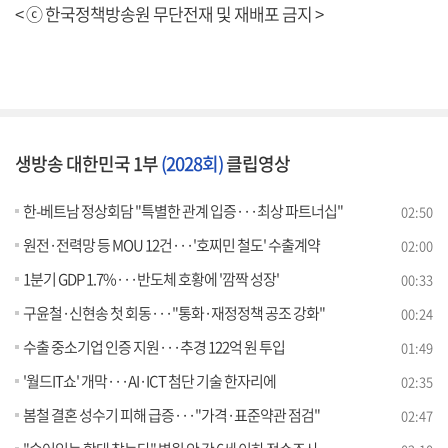
< ⓒ 한국정책방송원 무단전재 및 재배포 금지 >
생방송 대한민국 1부
(2028회)
클립영상
한-베트남 정상회담 "특별한 관계 입증···최상 파트너십"
02:50
원전·전력망 등 MOU 12건···'호찌민 철도' 수출계약
02:00
1분기 GDP 1.7%···반도체 호황에 '깜짝 성장'
00:33
구윤철·신현송 첫 회동···"통화·재정정책 공조 강화"
00:24
수출 중소기업 인증 지원···추경 122억 원 투입
01:49
'월드IT쇼' 개막···AI·ICT 첨단 기술 한자리에
02:35
봄철 결혼 성수기 피해 급증···"가격·표준약관 점검"
02:47