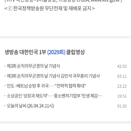
< ⓒ 한국정책방송원 무단전재 및 재배포 금지 >
생방송 대한민국 1부
(2029회)
클립영상
제3회 순직의무군경의 날 기념식
42:55
제3회 순직의무군경의 날 기념식 김민석 국무총리 기념사
03:11
인도·베트남 순방 후 귀국···"전략적 협력 확대"
23:22
소상공인 '성장과 재도약'···중소벤처기업부 '민생 체감' 정책은?
19:51
오늘의 날씨 (26. 04. 24 .11시)
01:20