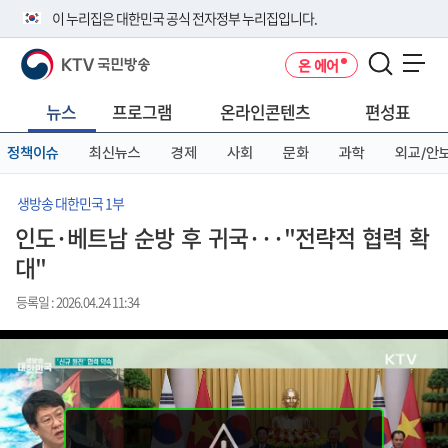
본
메
전
이 누리집은 대한민국 공식 전자정부 누리집입니다.
문
뉴
체
바
바
메
KTV 국민방송
온 에어
로
로
뉴
공식 누리집 주소 확인하기
메뉴 열기
가
가
바
go.kr 주소를 사용하는 누리집은 대한민국 정부기관이 관리하는 누리집입
기
기
로
뉴스
프로그램
온라인콘텐츠
편성표
니다.
가
이밖에 or.kr 또는 .kr등 다른 도메인 주소를 사용하고 있다면 아래 URL에
기
정책이슈
최신뉴스
경제
사회
문화
과학
외교/안
서 도메인 주소를 확인해 보세요
운영중인 공식 누리집보기
생방송 대한민국 1부
인도·베트남 순방 후 귀국···"전략적 협력 확
대"
등록일 : 2026.04.24 11:34