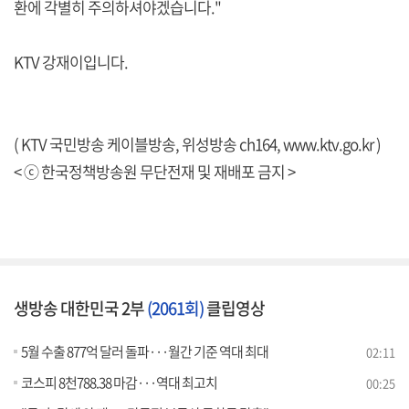
환에 각별히 주의하셔야겠습니다."
KTV 강재이입니다.
( KTV 국민방송 케이블방송, 위성방송 ch164,
www.ktv.go.kr
)
< ⓒ 한국정책방송원 무단전재 및 재배포 금지 >
생방송 대한민국 2부
(2061회)
클립영상
5월 수출 877억 달러 돌파···월간 기준 역대 최대
02:11
코스피 8천788.38 마감···역대 최고치
00:25