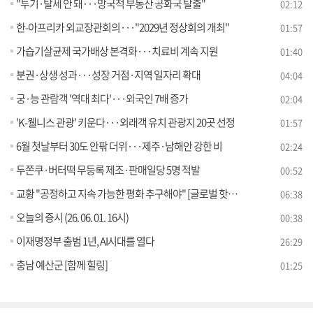
"투기·탈세 안 돼···망국적 부동산 공화국 탈출"
02:12
한-아프리카 외교장관회의···"2029년 정상회의 개최"
01:57
가습기살균제 국가배상 본격화···치료비 계속 지원
01:40
분권·상생 성과···성장 거점·지역 일자리 확대
04:04
궁·능 관람객 '역대 최다'···외국인 7배 증가
02:04
'K-웰니스 관광' 키운다···외래객 유치 관광지 20곳 선정
01:57
6월 첫날부터 30도 안팎 더위···제주·남해안 강한 비
02:24
두쫀쿠·버터떡 무등록 제조·판매일당 5명 적발
00:52
교황 "공정하고 지속 가능한 평화 추구해야" [글로벌 핫이슈]
06:38
오늘의 증시 (26. 06. 01. 16시)
00:38
이재명정부 출범 1년, AI시대를 열다
26:29
충남 예산군 [함께 힐링]
01:25