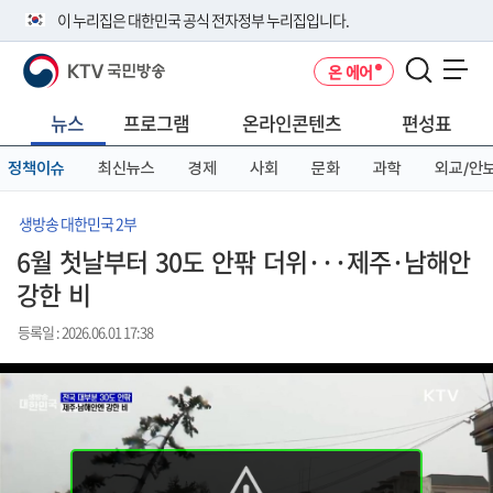
본
메
전
이 누리집은 대한민국 공식 전자정부 누리집입니다.
문
뉴
체
바
바
메
KTV 국민방송
온 에어
로
로
뉴
공식 누리집 주소 확인하기
메뉴 열기
가
가
바
go.kr 주소를 사용하는 누리집은 대한민국 정부기관이 관리하는 누리집입
기
기
로
뉴스
프로그램
온라인콘텐츠
편성표
니다.
가
이밖에 or.kr 또는 .kr등 다른 도메인 주소를 사용하고 있다면 아래 URL에
기
정책이슈
최신뉴스
경제
사회
문화
과학
외교/안
서 도메인 주소를 확인해 보세요
운영중인 공식 누리집보기
생방송 대한민국 2부
6월 첫날부터 30도 안팎 더위···제주·남해안
강한 비
등록일 : 2026.06.01 17:38