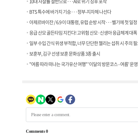
10대 자살률 절반으로···AI로 위기 징후 포착
BTS 특수에 바가지 기승···정부-지자체 나선다
아제르바이잔 / 6.9 이 대통령, 유럽 순방 시작···벨기에 첫 일정
응급 산모 골든타임 지킨다! 고위험 산모·신생아 응급체계 대폭 강
일부 수입 간식 위생 부적합, 너무 단단한 젤리는 섭취 시 주의 
보훈부, 김구 선생 보훈 문화상품 3종 출시
"여름 따라 떠나는 국가유산 여행" '이달의 방문코스 - 여름' 운