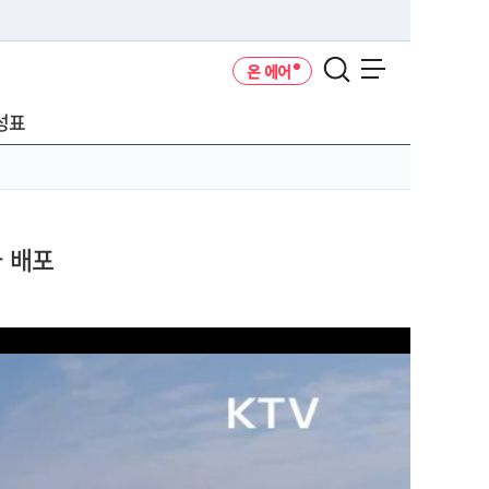
온 에어
메뉴 열기
성표
가 배포