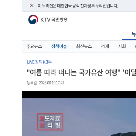
본
메
전
이 누리집은 대한민국 공식 전자정부 누리집입니다.
문
뉴
체
바
바
메
KTV 국민방송
로
로
뉴
공식 누리집 주소 확인하기
가
가
바
go.kr 주소를 사용하는 누리집은 대한민국 정부기관이 관리하
기
기
로
뉴
이밖에 or.kr 또는 .kr등 다른 도메인 주소를 사용하고 있다면 
가
기
운영중인 공식 누리집보기
주요뉴스
정책이슈
최신뉴스
경제
사회
LIVE 정책 K 3부
"여름 따라 떠나는 국가유산 여행" '이달
등록일 : 2026.06.10 17:41