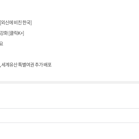
 [외신에 비친 한국]
화 [클릭K+]
필요
영, 세계유산 특별여권 추가 배포