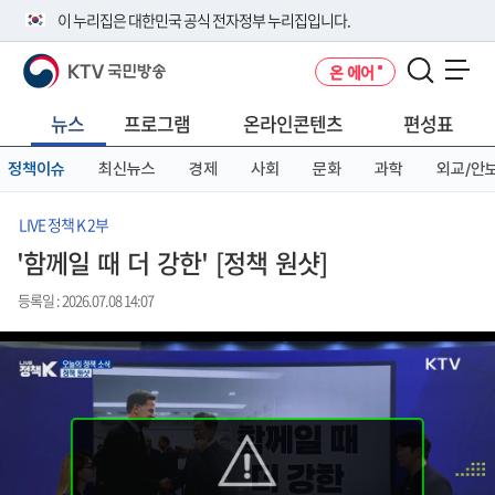
본
메
전
이 누리집은 대한민국 공식 전자정부 누리집입니다.
문
뉴
체
바
바
메
KTV 국민방송
온 에어
로
로
뉴
공식 누리집 주소 확인하기
메뉴 열기
가
가
바
go.kr 주소를 사용하는 누리집은 대한민국 정부기관이 관리하는 누리집입
기
기
로
뉴스
프로그램
온라인콘텐츠
편성표
니다.
가
이밖에 or.kr 또는 .kr등 다른 도메인 주소를 사용하고 있다면 아래 URL에
기
정책이슈
최신뉴스
경제
사회
문화
과학
외교/안
서 도메인 주소를 확인해 보세요
운영중인 공식 누리집보기
LIVE 정책 K 2부
'함께일 때 더 강한' [정책 원샷]
등록일 : 2026.07.08 14:07