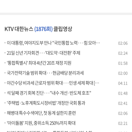
KTV 대한뉴스
(1876회)
클립영상
이 대통령, 여야지도부 만나 "국민통합 노력···힘 모아달라"
02:06
21일 신년 기자회견···'대도약·대전환' 주제
02:24
'통합특별시' 최대 4년간 20조 재정 지원
01:58
국가전략기술 범위 확대···현금배당 분리과세
02:00
야간수당 비과세 근로자 범위 확대···민생 세제 확대 [뉴스의 맥]
04:11
석 달째 경기 회복 진단···"내수 개선·반도체 호조"
01:48
'주택법·노후계획도시정비법' 개정안 국회 통과
02:41
해병대 특수수색여단, 첫 동계 설한지 훈련
02:06
'아이돌봄' 지원, 중위소득 250%까지 확대
02:21