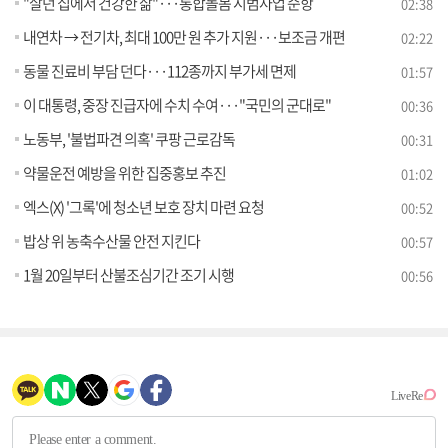
"살던 집에서 건강한 삶"···통합돌봄 시범사업 순항
02:38
내연차 → 전기차, 최대 100만 원 추가 지원···보조금 개편
02:22
동물 진료비 부담 던다···112종까지 부가세 면제
01:57
이 대통령, 중장 진급자에 수치 수여···"국민의 군대로"
00:36
노동부, '불법파견 의혹' 쿠팡 근로감독
00:31
약물운전 예방을 위한 집중홍보 추진
01:02
엑스(X) '그록'에 청소년 보호 장치 마련 요청
00:52
밥상 위 농축수산물 안전 지킨다
00:57
1월 20일부터 산불조심기간 조기 시행
00:56