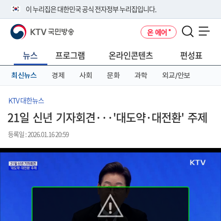
본
메
전
이 누리집은 대한민국 공식 전자정부 누리집입니다.
문
뉴
체
바
바
메
KTV 국민방송
온 에어
로
로
뉴
공식 누리집 주소 확인하기
메뉴 열기
가
가
바
go.kr 주소를 사용하는 누리집은 대한민국 정부기관이 관리하는 누리집입
기
기
로
뉴스
프로그램
온라인콘텐츠
편성표
니다.
가
이밖에 or.kr 또는 .kr등 다른 도메인 주소를 사용하고 있다면 아래 URL에
기
최신뉴스
경제
사회
문화
과학
외교/안보
서 도메인 주소를 확인해 보세요
운영중인 공식 누리집보기
KTV 대한뉴스
21일 신년 기자회견···'대도약·대전환' 주제
등록일 : 2026.01.16 20:59