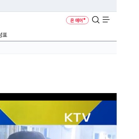
온 에어
메뉴 열기
성표