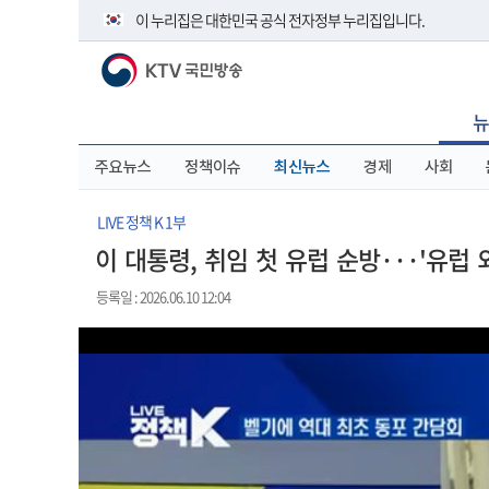
본
메
전
이 누리집은 대한민국 공식 전자정부 누리집입니다.
문
뉴
체
바
바
메
KTV 국민방송
로
로
뉴
공식 누리집 주소 확인하기
가
가
바
go.kr 주소를 사용하는 누리집은 대한민국 정부기관이 관리하
기
기
로
뉴
이밖에 or.kr 또는 .kr등 다른 도메인 주소를 사용하고 있다면 
가
기
운영중인 공식 누리집보기
주요뉴스
정책이슈
최신뉴스
경제
사회
LIVE 정책 K 1부
이 대통령, 취임 첫 유럽 순방···'유럽 
등록일 : 2026.06.10 12:04