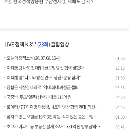
< ⓒ 한국정책방송원 무단전재 및 재배포 금지 >
LIVE 정책 K 3부
(23회)
클립영상
오늘의 정책소식 (26. 07. 08. 16시)
01:38
이 대통령 나토 첫 데뷔! 글로벌 방산 협력 넓혔다
28:13
이 대통령 "나토와 방산 연구·생산·운용 함께"
01:59
담합은 시장경제의 적! 역대 최대 과징금 철퇴
05:35
국중박 '뮷즈' 열풍! 상반기 매출 218억 원
04:29
로이터 / 7.7 이재명 대통령, 나토와 방산 협력 확대 [외신에 비친 한국]
04:43
잠자고 있는 보험금 10조 3천억 원, 적지 않은 숨은 보험금을 보험계약자들께 찾아드립니다.
01:00
초고가 아파트 등 부동산 탈세 조사로 731억 원 탈루금액 드러나
00:41