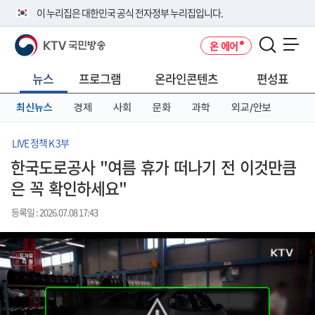
본
메
전
이 누리집은 대한민국 공식 전자정부 누리집입니다.
문
뉴
체
바
바
메
KTV 국민방송
온 에어
로
로
뉴
공식 누리집 주소 확인하기
메뉴 열기
가
가
바
go.kr 주소를 사용하는 누리집은 대한민국 정부기관이 관리하는 누리집입
기
기
로
뉴스
프로그램
온라인콘텐츠
편성표
니다.
가
이밖에 or.kr 또는 .kr등 다른 도메인 주소를 사용하고 있다면 아래 URL에
기
최신뉴스
경제
사회
문화
과학
외교/안보
서 도메인 주소를 확인해 보세요
운영중인 공식 누리집보기
LIVE 정책 K 3부
한국도로공사 "여름 휴가 떠나기 전 이것만큼
은 꼭 확인하세요"
등록일 : 2026.07.08 17:43