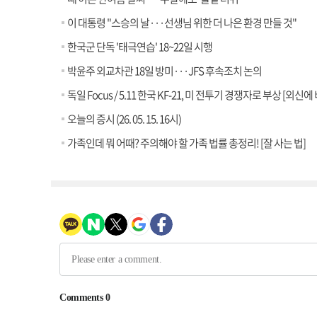
이 대통령 "스승의 날···선생님 위한 더 나은 환경 만들 것"
한국군 단독 '태극연습' 18~22일 시행
박윤주 외교차관 18일 방미···JFS 후속조치 논의
독일 Focus / 5.11 한국 KF-21, 미 전투기 경쟁자로 부상 [외신에
오늘의 증시 (26. 05. 15. 16시)
가족인데 뭐 어때? 주의해야 할 가족 법률 총정리! [잘 사는 법]