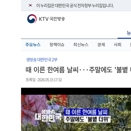
본
메
전
이 누리집은 대한민국 공식 전자정부 누리집입니다.
문
뉴
체
바
바
메
KTV 국민방송
로
로
뉴
공식 누리집 주소 확인하기
가
가
바
go.kr 주소를 사용하는 누리집은 대한민국 정부기관이 관리하
기
기
로
뉴
이밖에 or.kr 또는 .kr등 다른 도메인 주소를 사용하고 있다면 
가
기
운영중인 공식 누리집보기
주요뉴스
정책이슈
최신뉴스
경제
사회
생방송 대한민국 2부
때 이른 한여름 날씨···주말에도 '불볕 
등록일 : 2026.05.15 17:32