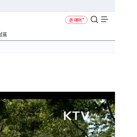
온 에어
메뉴 열기
성표