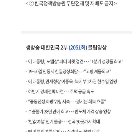
< ⓒ 한국정책방송원 무단전재 및 재배포 금지 >
생방송 대한민국 2부
(2051회)
클립영상
이 대통령, '노벨상' 피터 하윗 접견···"1분기 성장률 최고"
19~20일 안동서 한일정상회담···"고향 셔틀외교"
이 대통령, 관세청장 이종욱·복지부 1차관 현수엽 임명
하반기 경제전략 마련···주택 공급 속도
"중동전쟁 하방 위험 지속···경기는 회복 흐름"
수출물가 28년 만에 최고···반도체 가격 상승 영향
'반값여행' 인기 돌풍···전국 30곳까지 확대
때 이른 한여름 날씨···주말에도 '불볕 더위'