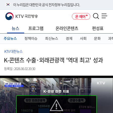
본
메
전
이 누리집은 대한민국 공식 전자정부 누리집입니다.
문
뉴
체
바
바
메
KTV 국민방송
온 에어
로
로
뉴
공식 누리집 주소 확인하기
메뉴 열기
가
가
바
go.kr 주소를 사용하는 누리집은 대한민국 정부기관이 관리하는 누리집입
기
기
로
뉴스
프로그램
온라인콘텐츠
편성표
니다.
가
이밖에 or.kr 또는 .kr등 다른 도메인 주소를 사용하고 있다면 아래 URL에
기
주요뉴스
정책이슈
최신뉴스
경제
사회
문화
과
서 도메인 주소를 확인해 보세요
운영중인 공식 누리집보기
KTV 대한뉴스
K-콘텐츠 수출·외래관광객 '역대 최고' 성과
등록일 : 2026.06.02 20:30