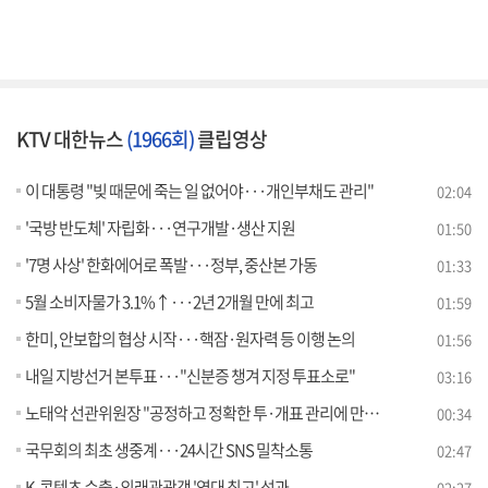
KTV 대한뉴스
(1966회)
클립영상
이 대통령 "빚 때문에 죽는 일 없어야···개인부채도 관리"
02:04
'국방 반도체' 자립화···연구개발·생산 지원
01:50
'7명 사상' 한화에어로 폭발···정부, 중산본 가동
01:33
5월 소비자물가 3.1%↑···2년 2개월 만에 최고
01:59
한미, 안보합의 협상 시작···핵잠·원자력 등 이행 논의
01:56
내일 지방선거 본투표···"신분증 챙겨 지정 투표소로"
03:16
노태악 선관위원장 "공정하고 정확한 투·개표 관리에 만전"
00:34
국무회의 최초 생중계···24시간 SNS 밀착소통
02:47
K-콘텐츠 수출·외래관광객 '역대 최고' 성과
02:27