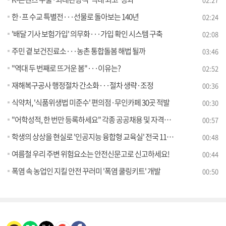
한·프 수교 특별전···선물로 돌아보는 140년
02:24
'배달 기사 보험가입' 의무화···가입 확인 시스템 구축
02:08
주민 곁 보건진료소···농촌 통합돌봄 해법 될까
03:46
"역대 두 번째로 뜨거운 봄"···이유는?
02:52
재해복구공사 행정절차 간소화···절차 생략·조정
00:36
식약처, '식품위생법 미준수' 편의점·무인카페 30곳 적발
00:30
"어학성적, 한 번만 등록하세요" 각종 공공채용 및 자격시험에서 모두 활용 가능
00:57
학생의 상상을 현실로 '인공지능 융합형 교육실' 전국 118개 학교에 조성한다
00:48
여름철 우리 주변 위험요소는 안전신문고로 신고하세요!
00:44
폭염 속 농업인 지킬 안전 꾸러미 '폭염 쿨링키트' 개발
00:50