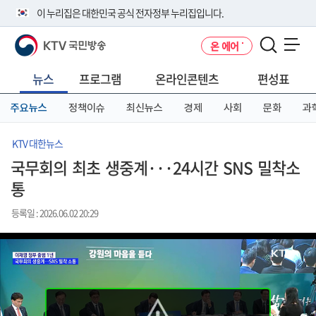
본
메
전
이 누리집은 대한민국 공식 전자정부 누리집입니다.
문
뉴
체
바
바
메
KTV 국민방송
온 에어
로
로
뉴
공식 누리집 주소 확인하기
메뉴 열기
가
가
바
go.kr 주소를 사용하는 누리집은 대한민국 정부기관이 관리하는 누리집입
기
기
로
뉴스
프로그램
온라인콘텐츠
편성표
니다.
가
이밖에 or.kr 또는 .kr등 다른 도메인 주소를 사용하고 있다면 아래 URL에
기
주요뉴스
정책이슈
최신뉴스
경제
사회
문화
과
서 도메인 주소를 확인해 보세요
운영중인 공식 누리집보기
KTV 대한뉴스
국무회의 최초 생중계···24시간 SNS 밀착소
통
등록일 : 2026.06.02 20:29