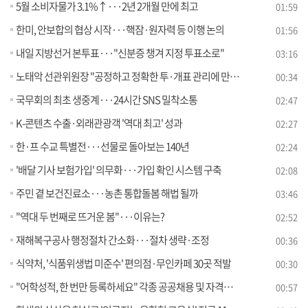
5월 소비자물가 3.1%↑···2년 2개월 만에 최고
01:59
한미, 안보합의 협상 시작···핵잠·원자력 등 이행 논의
01:56
내일 지방선거 본투표···"신분증 챙겨 지정 투표소로"
03:16
노태악 선관위원장 "공정하고 정확한 투·개표 관리에 만전"
00:34
국무회의 최초 생중계···24시간 SNS 밀착소통
02:47
K-콘텐츠 수출·외래관광객 '역대 최고' 성과
02:27
한·프 수교 특별전···선물로 돌아보는 140년
02:24
'배달 기사 보험가입' 의무화···가입 확인 시스템 구축
02:08
주민 곁 보건진료소···농촌 통합돌봄 해법 될까
03:46
"역대 두 번째로 뜨거운 봄"···이유는?
02:52
재해복구공사 행정절차 간소화···절차 생략·조정
00:36
식약처, '식품위생법 미준수' 편의점·무인카페 30곳 적발
00:30
"어학성적, 한 번만 등록하세요" 각종 공공채용 및 자격시험에서 모두 활용 가능
00:57