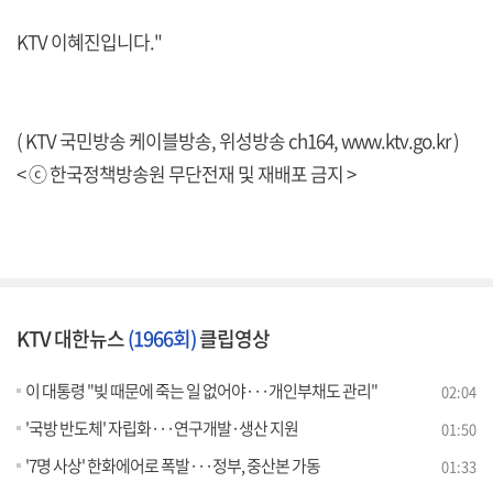
KTV 이혜진입니다."
( KTV 국민방송 케이블방송, 위성방송 ch164,
www.ktv.go.kr
)
< ⓒ 한국정책방송원 무단전재 및 재배포 금지 >
KTV 대한뉴스
(1966회)
클립영상
이 대통령 "빚 때문에 죽는 일 없어야···개인부채도 관리"
02:04
'국방 반도체' 자립화···연구개발·생산 지원
01:50
'7명 사상' 한화에어로 폭발···정부, 중산본 가동
01:33