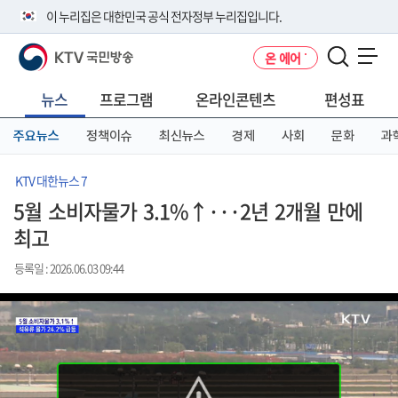
본
메
전
이 누리집은 대한민국 공식 전자정부 누리집입니다.
문
뉴
체
바
바
메
KTV 국민방송
온 에어
로
로
뉴
공식 누리집 주소 확인하기
메뉴 열기
가
가
바
go.kr 주소를 사용하는 누리집은 대한민국 정부기관이 관리하는 누리집입
기
기
로
뉴스
프로그램
온라인콘텐츠
편성표
니다.
가
이밖에 or.kr 또는 .kr등 다른 도메인 주소를 사용하고 있다면 아래 URL에
기
주요뉴스
정책이슈
최신뉴스
경제
사회
문화
과
서 도메인 주소를 확인해 보세요
운영중인 공식 누리집보기
KTV 대한뉴스 7
5월 소비자물가 3.1%↑···2년 2개월 만에
최고
등록일 : 2026.06.03 09:44