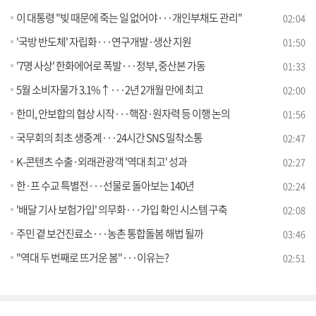
이 대통령 "빚 때문에 죽는 일 없어야···개인부채도 관리"
02:04
'국방 반도체' 자립화···연구개발·생산 지원
01:50
'7명 사상' 한화에어로 폭발···정부, 중산본 가동
01:33
5월 소비자물가 3.1%↑···2년 2개월 만에 최고
02:00
한미, 안보합의 협상 시작···핵잠·원자력 등 이행 논의
01:56
국무회의 최초 생중계···24시간 SNS 밀착소통
02:47
K-콘텐츠 수출·외래관광객 '역대 최고' 성과
02:27
한·프 수교 특별전···선물로 돌아보는 140년
02:24
'배달 기사 보험가입' 의무화···가입 확인 시스템 구축
02:08
주민 곁 보건진료소···농촌 통합돌봄 해법 될까
03:46
"역대 두 번째로 뜨거운 봄"···이유는?
02:51