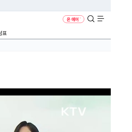
온 에어
메뉴 열기
성표