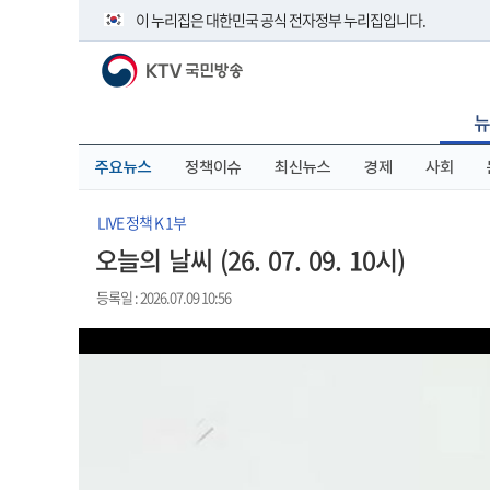
본
메
전
이 누리집은 대한민국 공식 전자정부 누리집입니다.
문
뉴
체
바
바
메
KTV 국민방송
로
로
뉴
공식 누리집 주소 확인하기
가
가
바
go.kr 주소를 사용하는 누리집은 대한민국 정부기관이 관리하
기
기
로
뉴
이밖에 or.kr 또는 .kr등 다른 도메인 주소를 사용하고 있다면 
가
기
운영중인 공식 누리집보기
주요뉴스
정책이슈
최신뉴스
경제
사회
LIVE 정책 K 1부
오늘의 날씨 (26. 07. 09. 10시)
등록일 : 2026.07.09 10:56