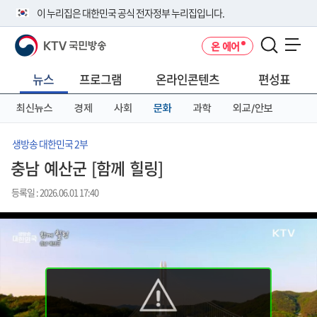
본
메
전
이 누리집은 대한민국 공식 전자정부 누리집입니다.
문
뉴
체
바
바
메
KTV 국민방송
온 에어
로
로
뉴
공식 누리집 주소 확인하기
메뉴 열기
가
가
바
go.kr 주소를 사용하는 누리집은 대한민국 정부기관이 관리하는 누리집입
기
기
로
뉴스
프로그램
온라인콘텐츠
편성표
니다.
가
이밖에 or.kr 또는 .kr등 다른 도메인 주소를 사용하고 있다면 아래 URL에
기
최신뉴스
경제
사회
문화
과학
외교/안보
서 도메인 주소를 확인해 보세요
운영중인 공식 누리집보기
생방송 대한민국 2부
충남 예산군 [함께 힐링]
등록일 : 2026.06.01 17:40