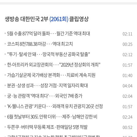
생방송 대한민국 2부
(2061회)
클립영상
5월 수출 877억 달러 돌파···월간 기준 역대 최대
02:11
코스피 8천788.38 마감···역대 최고치
00:25
"투기·탈세 안 돼···망국적 부동산 공화국 탈출"
02:12
한-아프리카 외교장관회의···"2029년 정상회의 개최"
01:57
가습기살균제 국가배상 본격화···치료비 계속 지원
01:40
분권·상생 성과···성장 거점·지역 일자리 확대
04:04
궁·능 관람객 '역대 최다'···외국인 7배 증가
02:04
'K-웰니스 관광' 키운다···외래객 유치 관광지 20곳 선정
01:57
6월 첫날부터 30도 안팎 더위···제주·남해안 강한 비
02:24
두쫀쿠·버터떡 무등록 제조·판매일당 5명 적발
00:52