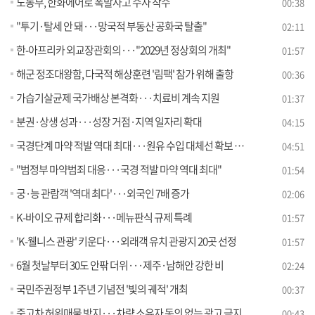
노동부, 한화에어로 폭발사고 수사 착수
00:38
"투기·탈세 안 돼···망국적 부동산 공화국 탈출"
02:11
한-아프리카 외교장관회의···"2029년 정상회의 개최"
01:57
해군 정조대왕함, 다국적 해상훈련 '림팩' 참가 위해 출항
00:36
가습기살균제 국가배상 본격화···치료비 계속 지원
01:37
분권·상생 성과···성장 거점·지역 일자리 확대
04:15
국경단계 마약 적발 역대 최대···원유 수입 대체선 확보 [뉴스의 맥]
04:51
"범정부 마약범죄 대응···국경 적발 마약 역대 최대"
01:54
궁·능 관람객 '역대 최다'···외국인 7배 증가
02:06
K-바이오 규제 합리화···메뉴판식 규제 특례
01:57
'K-웰니스 관광' 키운다···외래객 유치 관광지 20곳 선정
01:57
6월 첫날부터 30도 안팎 더위···제주·남해안 강한 비
02:24
국민주권정부 1주년 기념전 '빛의 궤적' 개최
00:37
중고차 허위매물 방지···차량 소유자 동의 없는 광고 금지
00:43