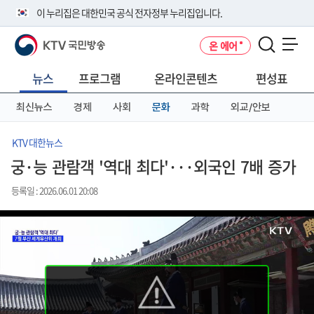
본
메
전
이 누리집은 대한민국 공식 전자정부 누리집입니다.
문
뉴
체
바
바
메
KTV 국민방송
온 에어
로
로
뉴
공식 누리집 주소 확인하기
메뉴 열기
가
가
바
go.kr 주소를 사용하는 누리집은 대한민국 정부기관이 관리하는 누리집입
기
기
로
뉴스
프로그램
온라인콘텐츠
편성표
니다.
가
이밖에 or.kr 또는 .kr등 다른 도메인 주소를 사용하고 있다면 아래 URL에
기
최신뉴스
경제
사회
문화
과학
외교/안보
서 도메인 주소를 확인해 보세요
운영중인 공식 누리집보기
KTV 대한뉴스
궁·능 관람객 '역대 최다'···외국인 7배 증가
등록일 : 2026.06.01 20:08