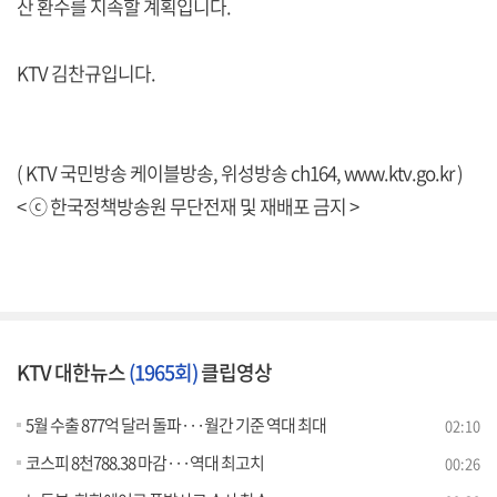
산 환수를 지속할 계획입니다.
KTV 김찬규입니다.
( KTV 국민방송 케이블방송, 위성방송 ch164,
www.ktv.go.kr
)
< ⓒ 한국정책방송원 무단전재 및 재배포 금지 >
KTV 대한뉴스
(1965회)
클립영상
5월 수출 877억 달러 돌파···월간 기준 역대 최대
02:10
코스피 8천788.38 마감···역대 최고치
00:26