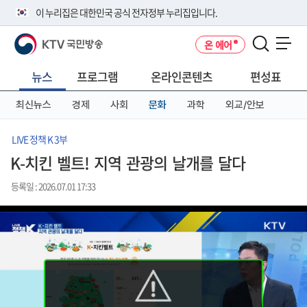
본
메
전
이 누리집은 대한민국 공식 전자정부 누리집입니다.
문
뉴
체
바
바
메
KTV 국민방송
온 에어
로
로
뉴
공식 누리집 주소 확인하기
메뉴 열기
가
가
바
go.kr 주소를 사용하는 누리집은 대한민국 정부기관이 관리하는 누리집입
기
기
로
뉴스
프로그램
온라인콘텐츠
편성표
니다.
가
이밖에 or.kr 또는 .kr등 다른 도메인 주소를 사용하고 있다면 아래 URL에
기
최신뉴스
경제
사회
문화
과학
외교/안보
서 도메인 주소를 확인해 보세요
운영중인 공식 누리집보기
LIVE 정책 K 3부
K-치킨 벨트! 지역 관광의 날개를 달다
등록일 : 2026.07.01 17:33