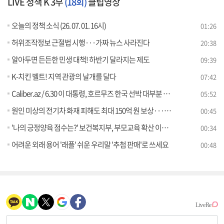
LIVE 정책 K 3부
(18회)
클립영상
오늘의 정책 소식 (26. 07. 01. 16시)
01:26
허위조작정보 근절법 시행···가짜 뉴스 사라진다
20:38
알아두면 든든한 민생 대책! 하반기 달라지는 제도
09:39
K-치킨 벨트! 지역 관광의 날개를 달다
07:42
Caliber.az / 6.30 이 대통령, 호르무즈 한국 선박 대부분 철수 확인 [외신에 비친 한국]
05:52
원인 미상의 전기차 화재 피해도 최대 150억 원 보상···전기차 화재안심보험 출범
00:45
'나의 긍정양육 점수는?' 보건복지부, 부모교육 확산 이벤트 진행
00:34
어려운 외래 용어 '래플' 쉬운 우리말 '추첨 판매'로 쓰세요
00:48