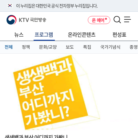
본
메
전
이 누리집은 대한민국 공식 전자정부 누리집입니다.
문
뉴
체
바
바
메
KTV 국민방송
온 에어
로
로
뉴
공식 누리집 주소 확인하기
메뉴 열기
가
가
바
go.kr 주소를 사용하는 누리집은 대한민국 정부기관이 관리하는 누리집입
기
기
로
뉴스
프로그램
온라인콘텐츠
편성표
니다.
가
이밖에 or.kr 또는 .kr등 다른 도메인 주소를 사용하고 있다면 아래 URL에
기
전체
정책
문화/교양
보도
특집
국가기념식
종영
서 도메인 주소를 확인해 보세요
운영중인 공식 누리집보기
생생백과 부산 어디까지 가봤니