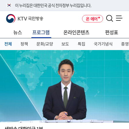
본
메
전
이 누리집은 대한민국 공식 전자정부 누리집입니다.
문
뉴
체
바
바
메
KTV 국민방송
온 에어
로
로
뉴
공식 누리집 주소 확인하기
메뉴 열기
가
가
바
go.kr 주소를 사용하는 누리집은 대한민국 정부기관이 관리하는 누리집입
기
기
로
뉴스
프로그램
온라인콘텐츠
편성표
니다.
가
이밖에 or.kr 또는 .kr등 다른 도메인 주소를 사용하고 있다면 아래 URL에
기
전체
정책
문화/교양
보도
특집
국가기념식
종영
서 도메인 주소를 확인해 보세요
운영중인 공식 누리집보기
생방송 대한민국 1부