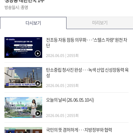
방송일시 : 종영
미리보기
다시보기
전조등 자동 점등 의무화···'스텔스 차량' 원천 차
단
2026.06.05 | 2055회
탄소중립 청사진 완성···녹색 산업 신성장동력 육
성
2026.06.05 | 2055회
오늘의 날씨 (26. 06. 05. 10시)
2026.06.05 | 2055회
국민의 뜻 겸허하게···지방정부와 협력