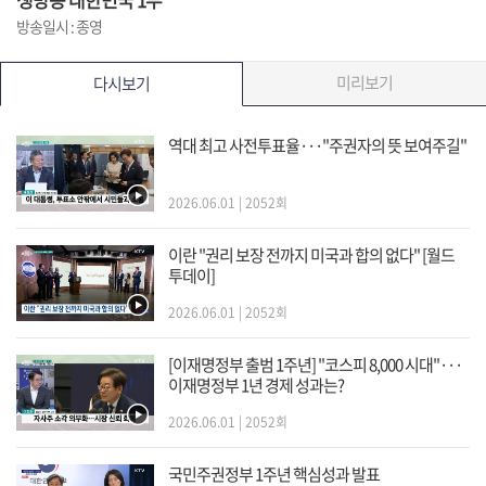
방송일시 : 종영
미리보기
다시보기
역대 최고 사전투표율···"주권자의 뜻 보여주길"
2026.06.01 | 2052회
이란 "권리 보장 전까지 미국과 합의 없다" [월드
투데이]
2026.06.01 | 2052회
[이재명정부 출범 1주년] "코스피 8,000 시대"···
이재명정부 1년 경제 성과는?
2026.06.01 | 2052회
국민주권정부 1주년 핵심성과 발표