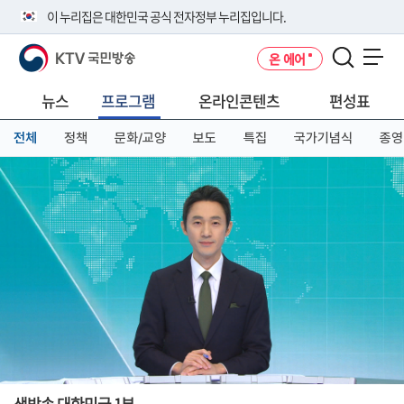
본
메
전
이 누리집은 대한민국 공식 전자정부 누리집입니다.
문
뉴
체
바
바
메
KTV 국민방송
온 에어
로
로
뉴
공식 누리집 주소 확인하기
메뉴 열기
가
가
바
go.kr 주소를 사용하는 누리집은 대한민국 정부기관이 관리하는 누리집입
기
기
로
뉴스
프로그램
온라인콘텐츠
편성표
니다.
가
이밖에 or.kr 또는 .kr등 다른 도메인 주소를 사용하고 있다면 아래 URL에
기
전체
정책
문화/교양
보도
특집
국가기념식
종영
서 도메인 주소를 확인해 보세요
운영중인 공식 누리집보기
생방송 대한민국 1부