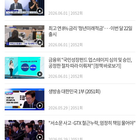
2026.06.01 | 2052회
최고 연 8% 금리 '청년미래적금'···이번 달 22일
출시
2026.06.01 | 2052회
금융위 "국민성장펀드 업스테이지 심의 및 승인,
공정한 절차 따라 이뤄져" [정책 바로보기]
2026.06.01 | 2052회
생방송 대한민국 1부 (2051회)
2026.05.29 | 2051회
"서소문 사고·GTX 철근누락, 엄정히 책임 물어야"
2026.05.29 | 2051회