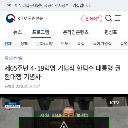
본
메
전
이 누리집은 대한민국 공식 전자정부 누리집입니다.
문
뉴
체
바
바
메
KTV 국민방송
온 에어
로
로
뉴
공식 누리집 주소 확인하기
메뉴 열기
가
가
바
go.kr 주소를 사용하는 누리집은 대한민국 정부기관이 관리하는 누리집입
기
기
로
뉴스
프로그램
온라인콘텐츠
편성표
니다.
가
이밖에 or.kr 또는 .kr등 다른 도메인 주소를 사용하고 있다면 아래 URL에
기
전체
정책
문화/교양
보도
특집
국가기념식
종영
서 도메인 주소를 확인해 보세요
운영중인 공식 누리집보기
특별생방송
제65주년 4·19혁명 기념식 한덕수 대통령 권
한대행 기념사
등록일 : 2025.04.19 11:57