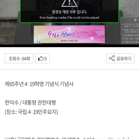
조회수 : 64회
0
공유하기
제65주년 4·19혁명 기념식 기념사
한덕수 / 대통령 권한대행
(장소: 국립 4·19민주묘지)