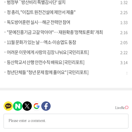
범정부 `방산비리 특별감사단' 설치
1:32
정 총리, "이집트 원전건설에 제안서 제출"
2:25
독도방어훈련 실시…해군 전력만 참여
1:33
"문예진흥기금 고갈 막아야"… 재원확충'정책토론회' 개최
2:16
11월 문화가 있는 날…엑소-이승엽도 동참
2:05
어려운 이웃에게 사랑의 김장 나눠요 [국민리포트]
2:22
등산학교서 산행 안전수칙 배워요 [국민리포트]
3:14
청년단체들 "청년 문제 함께 풀어요" [국민리포트]
: