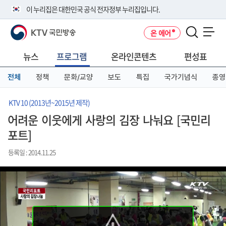
본
메
전
이 누리집은 대한민국 공식 전자정부 누리집입니다.
문
뉴
체
바
바
메
KTV 국민방송
온 에어
로
로
뉴
공식 누리집 주소 확인하기
메뉴 열기
가
가
바
go.kr 주소를 사용하는 누리집은 대한민국 정부기관이 관리하는 누리집입
기
기
로
뉴스
프로그램
온라인콘텐츠
편성표
니다.
가
이밖에 or.kr 또는 .kr등 다른 도메인 주소를 사용하고 있다면 아래 URL에
기
전체
정책
문화/교양
보도
특집
국가기념식
종영
서 도메인 주소를 확인해 보세요
운영중인 공식 누리집보기
KTV 10 (2013년~2015년 제작)
어려운 이웃에게 사랑의 김장 나눠요 [국민리
포트]
등록일 : 2014.11.25