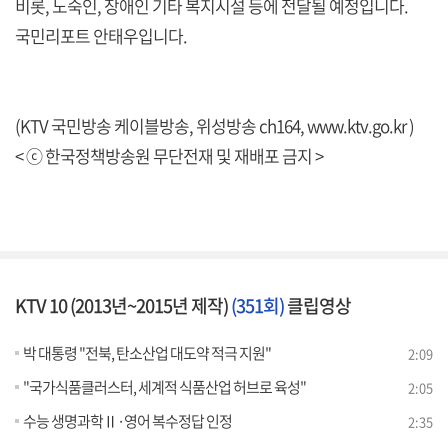
비롯, 노숙인, 장애인 기타 복지시설 등에 전달될 예정입니다.
국민리포트 안태우입니다.
(KTV 국민방송 케이블방송, 위성방송 ch164, www.ktv.go.kr )
< ⓒ 한국정책방송원 무단전재 및 재배포 금지 >
KTV 10 (2013년~2015년 제작)
(351회)
클립영상
박 대통령 "전북, 탄소산업 대도약 적극 지원"
2:09
"국가식품클러스터, 세계적 식품산업 허브로 육성"
2:05
수능 생명과학Ⅱ·영어 복수정답 인정
2:35