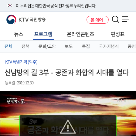
본
메
전
이 누리집은 대한민국 공식 전자정부 누리집입니다.
문
뉴
체
바
바
메
KTV 국민방송
온 에어
로
로
뉴
공식 누리집 주소 확인하기
메뉴 열기
가
가
바
go.kr 주소를 사용하는 누리집은 대한민국 정부기관이 관리하는 누리집입
기
기
로
뉴스
프로그램
온라인콘텐츠
편성표
니다.
가
이밖에 or.kr 또는 .kr등 다른 도메인 주소를 사용하고 있다면 아래 URL에
기
전체
정책
문화/교양
보도
특집
국가기념식
종영
서 도메인 주소를 확인해 보세요
운영중인 공식 누리집보기
KTV 특별기획 (외주)
신남방의 길 3부 - 공존과 화합의 시대를 열다
등록일 : 2019.12.30