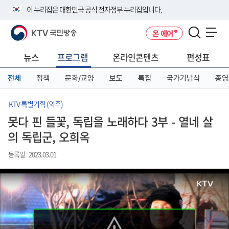
본
메
전
이 누리집은 대한민국 공식 전자정부 누리집입니다.
문
뉴
체
바
바
메
KTV 국민방송
온 에어
로
로
뉴
공식 누리집 주소 확인하기
메뉴 열기
가
가
바
go.kr 주소를 사용하는 누리집은 대한민국 정부기관이 관리하는 누리집입
기
기
로
뉴스
프로그램
온라인콘텐츠
편성표
니다.
가
이밖에 or.kr 또는 .kr등 다른 도메인 주소를 사용하고 있다면 아래 URL에
기
전체
정책
문화/교양
보도
특집
국가기념식
종영
서 도메인 주소를 확인해 보세요
운영중인 공식 누리집보기
KTV 특별기획 (외주)
못다 핀 들꽃, 독립을 노래하다 3부 - 열네 살
의 독립군, 오희옥
등록일 : 2023.03.01