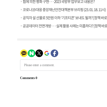
힘에 의한 평화 구현···2023 국방부 업무보고 내용은?
코로나19 대응 중앙재난안전대책본부 브리핑 (23. 01. 18. 11시)
공직자 설 선물로 5만원 이하 ‘기프티콘’ 보내도 될까? [정책 바
공공데이터 전면개방···실제 활용 사례는 미흡하다? [정책 바