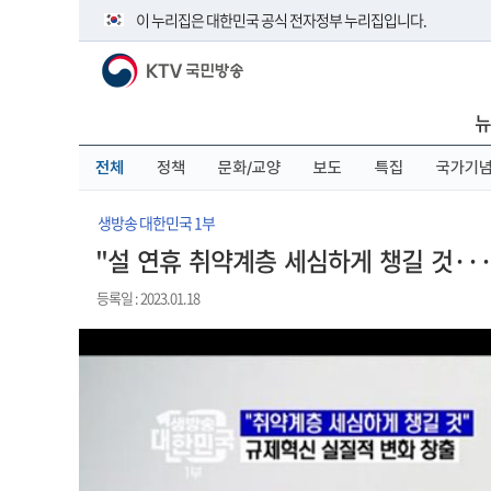
본
메
전
이 누리집은 대한민국 공식 전자정부 누리집입니다.
문
뉴
체
바
바
메
KTV 국민방송
로
로
뉴
공식 누리집 주소 확인하기
가
가
바
go.kr 주소를 사용하는 누리집은 대한민국 정부기관이 관리하
기
기
로
뉴
이밖에 or.kr 또는 .kr등 다른 도메인 주소를 사용하고 있다면 
가
기
운영중인 공식 누리집보기
전체
정책
문화/교양
보도
특집
국가기
생방송 대한민국 1부
"설 연휴 취약계층 세심하게 챙길 것··
등록일 : 2023.01.18