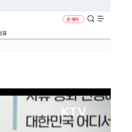
온 에어
메뉴 열기
성표