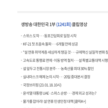
생방송 대한민국 1부
(1241회)
클립영상
스위스 도착···동포간담회로 일정 시작
KF-21 첫 초음속 돌파···6개월 만에 성공
"설 연휴 취약계층 세심하게 챙길 것···규제혁신 실질적 변화 
고속도로 통행료 면제·이동 방역 철저···설 특별교통대책 시행
설 앞두고 전통시장 분주···농축산물 최대 30% 할인
실내마스크 해제 논의 시작···20일 중대본서 결정
국정브리핑 (23. 01. 18. 10시)
윤석열 대통령 UAE·스위스 순방···경제 외교 성과는?
물가를 잡아라! 설 연휴 민생안정 대책 [클릭K+]