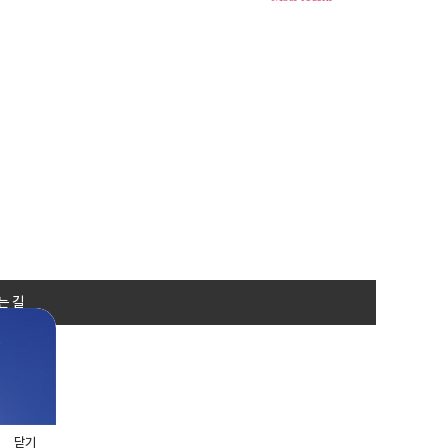
는 길
닫기