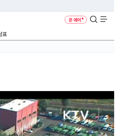
온 에어
메뉴 열기
성표