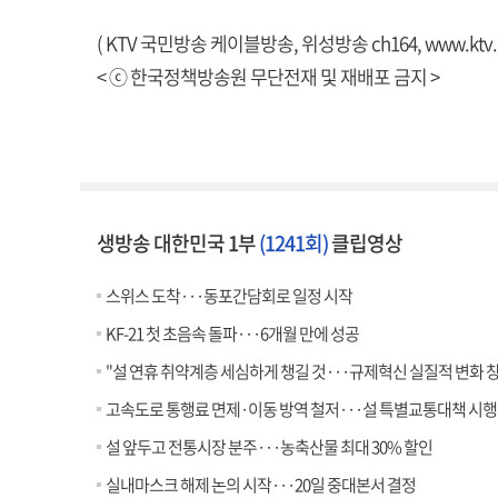
( KTV 국민방송 케이블방송, 위성방송 ch164,
www.ktv.
< ⓒ 한국정책방송원 무단전재 및 재배포 금지 >
생방송 대한민국 1부
(1241회)
클립영상
스위스 도착···동포간담회로 일정 시작
KF-21 첫 초음속 돌파···6개월 만에 성공
"설 연휴 취약계층 세심하게 챙길 것···규제혁신 실질적 변화 
고속도로 통행료 면제·이동 방역 철저···설 특별교통대책 시행
설 앞두고 전통시장 분주···농축산물 최대 30% 할인
실내마스크 해제 논의 시작···20일 중대본서 결정