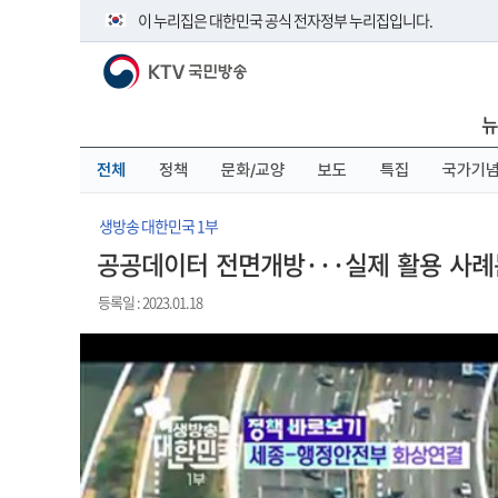
본
메
전
이 누리집은 대한민국 공식 전자정부 누리집입니다.
문
뉴
체
바
바
메
KTV 국민방송
로
로
뉴
공식 누리집 주소 확인하기
가
가
바
go.kr 주소를 사용하는 누리집은 대한민국 정부기관이 관리하
기
기
로
뉴
이밖에 or.kr 또는 .kr등 다른 도메인 주소를 사용하고 있다면 
가
기
운영중인 공식 누리집보기
전체
정책
문화/교양
보도
특집
국가기
생방송 대한민국 1부
공공데이터 전면개방···실제 활용 사례는
등록일 : 2023.01.18