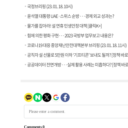
국정브리핑 (23. 01. 18. 10시)
윤석열 대통령 UAE·스위스 순방···경제 외교 성과는?
물가를 잡아라! 설 연휴 민생안정 대책 [클릭K+]
힘에 의한 평화 구현···2023 국방부 업무보고 내용은?
코로나19 대응 중앙재난안전대책본부 브리핑 (23. 01. 18. 11시)
공직자 설 선물로 5만원 이하 ‘기프티콘’ 보내도 될까? [정책 바
공공데이터 전면개방···실제 활용 사례는 미흡하다? [정책 바