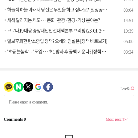
하늘색 하늘 아래서 당신은 무엇을 하고 싶나요? [일상공감365]
03:04
새해 달라지는 제도···문화·관광·환경·기상 분야는?
14:51
코로나19 대응 중앙재난안전대책본부 브리핑 (23. 01. 25. 11시)
10:39
일보후퇴한 탄소중립 정책? 오해와 진실은 [정책 바로보기]
05:00
'초등 늘봄학교' 도입···초1 방과 후 공백 메운다? [정책 바로보기]
03:24