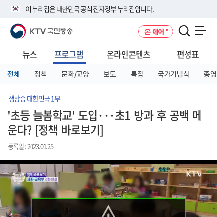
본
메
전
이 누리집은 대한민국 공식 전자정부 누리집입니다.
문
뉴
체
바
바
메
KTV 국민방송
온 에어
로
로
뉴
공식 누리집 주소 확인하기
메뉴 열기
가
가
바
go.kr 주소를 사용하는 누리집은 대한민국 정부기관이 관리하는 누리집입
기
기
로
뉴스
프로그램
온라인콘텐츠
편성표
니다.
가
이밖에 or.kr 또는 .kr등 다른 도메인 주소를 사용하고 있다면 아래 URL에
기
전체
정책
문화/교양
보도
특집
국가기념식
종영
서 도메인 주소를 확인해 보세요
운영중인 공식 누리집보기
생방송 대한민국 1부
'초등 늘봄학교' 도입···초1 방과 후 공백 메
운다? [정책 바로보기]
등록일 : 2023.01.25