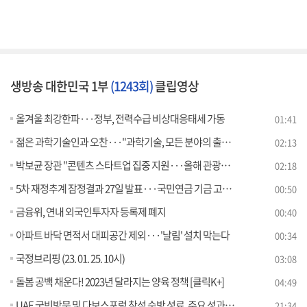
생방송 대한민국 1부
(1243회)
클립영상
올겨울 최강한파···정부, 전력수급 비상대응태세 가동
01:41
젊은 과학기술인과 오찬···"과학기술, 모든 분야의 출발점"
02:13
박보균 장관 "콘텐츠 스타트업 집중 지원···올해 관광대국 원년"
02:18
5차 재정추계 잠정결과 27일 발표···국민연금 기금 고갈 시점 공개
00:50
금융위, 연내 외국인투자자 등록제 폐지
00:40
아파트 바닥 면적서 대피공간 제외···'날림' 설치 막는다
00:34
국정브리핑 (23. 01. 25. 10시)
03:08
돌봄 공백 채운다! 2023년 달라지는 양육 정책 [클릭K+]
04:49
UAE 국빈방문 및 다보스포럼 참석 순방 성료, 주요 성과와 의미는?
21:34