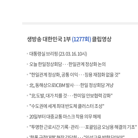
생방송 대한민국 1부
(1277회)
클립영상
대통령실 브리핑 (23. 03. 16. 10시)
오늘 한일정상회담···한일관계 정상화 논의
"한일관계 정상화, 공통 이익···징용 재점화 없을 것"
北, 동해상으로ICBM 발사···한일 정상회담 겨냥
"北 도발, 대가 치를 것···한미일 안보협력 강화"
"수도권에 세계 최대 반도체 클러스터 조성"
20일부터 대중교통 마스크 착용 의무 해제
"투명한 근로시간 기록·관리···포괄임금 오남용 해결의 기초"
'학폭 근절대책' 현장 간담회···"인성교육 방향 담아야"