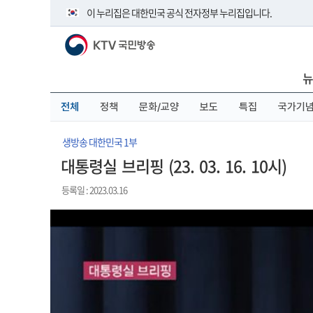
본
메
전
이 누리집은 대한민국 공식 전자정부 누리집입니다.
문
뉴
체
바
바
메
KTV 국민방송
로
로
뉴
공식 누리집 주소 확인하기
가
가
바
go.kr 주소를 사용하는 누리집은 대한민국 정부기관이 관리하
기
기
로
뉴
이밖에 or.kr 또는 .kr등 다른 도메인 주소를 사용하고 있다면 
가
기
운영중인 공식 누리집보기
전체
정책
문화/교양
보도
특집
국가기
생방송 대한민국 1부
대통령실 브리핑 (23. 03. 16. 10시)
등록일 : 2023.03.16