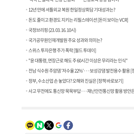
12년 만에 셔틀외교 복원 한일정상회담 기대성과는?
돈도 줄이고 환경도 지키는 리필스테이션 [돈이 보이는 VCR]
국정브리핑 (23. 03. 16. 10시)
국가공무원인재개발원 주요 성과와 의미는?
스위스 투자은행 주가 폭락 [월드 투데이]
"윤 대통령, 연장근로 해도 주 60시간 이상은 무리라는 인식"
전남 식수원 주암댐 '저수율 22%'···보성강댐 발전용수 활용 [
정부, 수소산업 손 놓았다? 오해와 진실은 [정책 바로보기]
사고 무전에도 통신망 묵묵부답···재난안전통신망 활용 방안은?