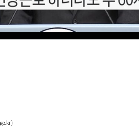
go.kr
)