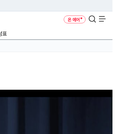
온 에어
메뉴 열기
성표