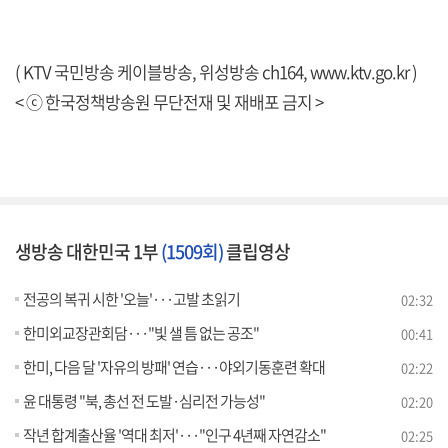
( KTV 국민방송 케이블방송, 위성방송 ch164,
www.ktv.go.kr
)
< ⓒ 한국정책방송원 무단전재 및 재배포 금지 >
생방송 대한민국 1부
(1509회)
클립영상
전공의 복귀 시한 '오늘'···고발 초읽기
02:32
한미외교장관회담···"빛 샐 틈 없는 공조"
00:41
한미, 다음 달 '자유의 방패' 연습···야외기동훈련 확대
02:22
윤 대통령 "북, 총선 전 도발·심리전 가능성"
02:20
작년 합계출산율 '역대 최저'···"인구 4년째 자연감소"
02:25