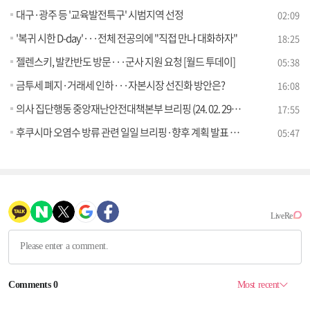
대구·광주 등 '교육발전특구' 시범지역 선정
02:09
'복귀 시한 D-day'···전체 전공의에 "직접 만나 대화하자"
18:25
젤렌스키, 발칸반도 방문···군사 지원 요청 [월드 투데이]
05:38
금투세 폐지·거래세 인하···자본시장 선진화 방안은?
16:08
의사 집단행동 중앙재난안전대책본부 브리핑 (24. 02. 29. 11시)
17:55
후쿠시마 오염수 방류 관련 일일 브리핑·향후 계획 발표 (24. 02. 29. 11시)
05:47