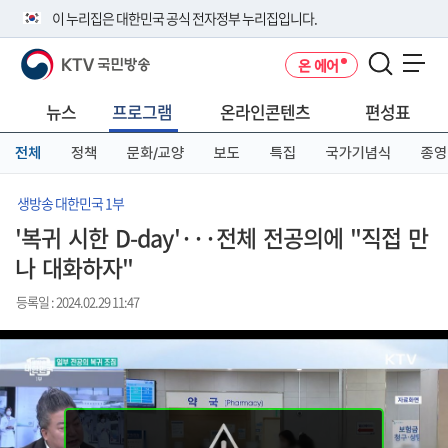
본
메
전
이 누리집은 대한민국 공식 전자정부 누리집입니다.
문
뉴
체
바
바
메
KTV 국민방송
온 에어
로
로
뉴
공식 누리집 주소 확인하기
메뉴 열기
가
가
바
go.kr 주소를 사용하는 누리집은 대한민국 정부기관이 관리하는 누리집입
기
기
로
뉴스
프로그램
온라인콘텐츠
편성표
니다.
가
이밖에 or.kr 또는 .kr등 다른 도메인 주소를 사용하고 있다면 아래 URL에
기
전체
정책
문화/교양
보도
특집
국가기념식
종영
서 도메인 주소를 확인해 보세요
운영중인 공식 누리집보기
생방송 대한민국 1부
'복귀 시한 D-day'···전체 전공의에 "직접 만
나 대화하자"
등록일 : 2024.02.29 11:47