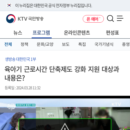
본
메
전
이 누리집은 대한민국 공식 전자정부 누리집입니다.
문
뉴
체
바
바
메
KTV 국민방송
온 에어
로
로
뉴
공식 누리집 주소 확인하기
메뉴 열기
가
가
바
go.kr 주소를 사용하는 누리집은 대한민국 정부기관이 관리하는 누리집입
기
기
로
뉴스
프로그램
온라인콘텐츠
편성표
니다.
가
이밖에 or.kr 또는 .kr등 다른 도메인 주소를 사용하고 있다면 아래 URL에
기
전체
정책
문화/교양
보도
특집
국가기념식
종영
서 도메인 주소를 확인해 보세요
운영중인 공식 누리집보기
생방송 대한민국 1부
육아기 근로시간 단축제도 강화 지원 대상과
내용은?
등록일 : 2024.03.28 11:32