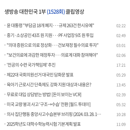
생방송 대한민국 1부
(1528회)
클립영상
윤 대통령 "부담금 18개 폐지···규제 263건 한시유예"
02:22
중기·소상공인 43조 원 지원···PF 사업장 9조 원 투입
02:49
"의대 증원으로 의료 정상화···건보재정 필수의료 투자"
03:01
"보건의료에 과감한 재정투자···의료계 대화 참여해야"
02:06
'전공의 수련 국가책임제' 추진
17:21
제22대 국회의원선거 대국민 담화문 발표
05:29
육아기 근로시간 단축제도 강화 지원 대상과 내용은?
13:45
무료로 대입 상담받는 방법! [돈이 보이는 VCR]
02:39
미국 교량 붕괴 사고 '구조→수습' 전환 [월드 투데이]
05:32
의사 집단행동 중앙사고수습본부 브리핑 (2024. 03. 28. 11시)
10:28
2025학년도 대학수학능력시험 기본계획 발표
11:09