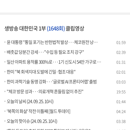
생방송 대한민국 1부
(1648회)
클립영상
윤 대통령 "통일 포기는 반헌법적 발상···체코원전 낭설 개탄"
01:59
배춧값 당분간 강세···"수입 등 필요 조치 강구"
02:39
일산 아파트 용적률 300%로···1기 신도시 54만 가구로 확대
01:31
한미 "북 회색지대 도발에 긴밀·협조 대응"
02:01
한미 과학기술 동맹 강화···'글로벌 AI 프론티어랩' 출범
03:03
"체코 방문 성과···의료개혁 흔들림 없이 추진"
19:55
오늘의 날씨 (24. 09. 25. 10시)
01:44
'북쪽의 화살' 작전 이틀째 [월드 투데이]
04:24
오늘의 핫이슈 (24. 09. 25. 10시)
03:38