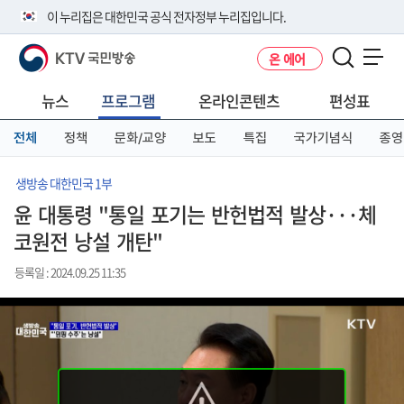
본
메
전
이 누리집은 대한민국 공식 전자정부 누리집입니다.
문
뉴
체
바
바
메
KTV 국민방송
온 에어
로
로
뉴
공식 누리집 주소 확인하기
메뉴 열기
가
가
바
go.kr 주소를 사용하는 누리집은 대한민국 정부기관이 관리하는 누리집입
기
기
로
뉴스
프로그램
온라인콘텐츠
편성표
니다.
가
이밖에 or.kr 또는 .kr등 다른 도메인 주소를 사용하고 있다면 아래 URL에
기
전체
정책
문화/교양
보도
특집
국가기념식
종영
서 도메인 주소를 확인해 보세요
운영중인 공식 누리집보기
생방송 대한민국 1부
윤 대통령 "통일 포기는 반헌법적 발상···체
코원전 낭설 개탄"
등록일 : 2024.09.25 11:35